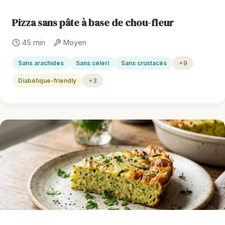
Pizza sans pâte à base de chou-fleur
45 min
Moyen
Sans arachides
Sans céleri
Sans crustacés
+9
Diabétique-friendly
+3