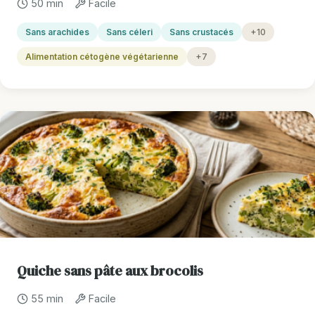
50 min
Facile
Sans arachides
Sans céleri
Sans crustacés
+10
Alimentation cétogène végétarienne
+7
Quiche sans pâte aux brocolis
55 min
Facile