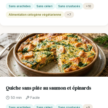
Sans arachides
Sans céleri
Sans crustacés
+10
Alimentation cétogène végétarienne
+7
Quiche sans pâte au saumon et épinards
50 min
Facile
Sans arachides
Sans céleri
Sans crustacés
+9