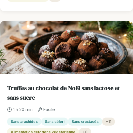
Truffes au chocolat de Noël sans lactose et
sans sucre
1 h 20 min
Facile
Sans arachides
Sans céleri
Sans crustacés
+11
Alimentation cétogène végétarienne
+8