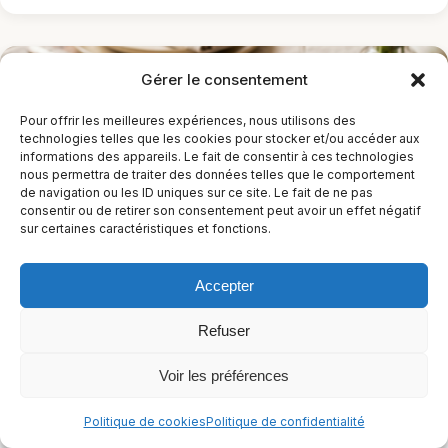
Gérer le consentement
Pour offrir les meilleures expériences, nous utilisons des
technologies telles que les cookies pour stocker et/ou accéder aux
informations des appareils. Le fait de consentir à ces technologies
nous permettra de traiter des données telles que le comportement
de navigation ou les ID uniques sur ce site. Le fait de ne pas
consentir ou de retirer son consentement peut avoir un effet négatif
sur certaines caractéristiques et fonctions.
Agneau de Pâques rôti sans gluten et sans
Accepter
lactose
Refuser
2 h 5 min
Moyen
Voir les préférences
Sans arachides
Sans céleri
Sans crustacés
+12
Diabétique-friendly
+6
Politique de cookies
Politique de confidentialité