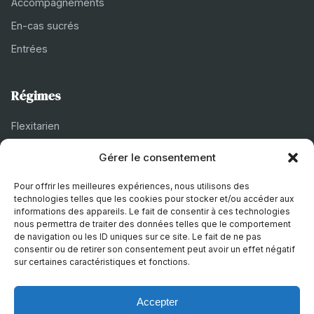
Accompagnements
En-cas sucrés
Entrées
Régimes
Flexitarien
Halal
Gérer le consentement
Casher
Pour offrir les meilleures expériences, nous utilisons des
Végétarien
technologies telles que les cookies pour stocker et/ou accéder aux
informations des appareils. Le fait de consentir à ces technologies
nous permettra de traiter des données telles que le comportement
de navigation ou les ID uniques sur ce site. Le fait de ne pas
À propos
consentir ou de retirer son consentement peut avoir un effet négatif
sur certaines caractéristiques et fonctions.
Mentions légales
Politique de confidentialité
Accepter
Politique de cookies