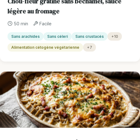
Chou-fleur gratiné sans béchamel, sauce
légère au fromage
50 min
Facile
Sans arachides
Sans céleri
Sans crustacés
+10
Alimentation cétogène végétarienne
+7