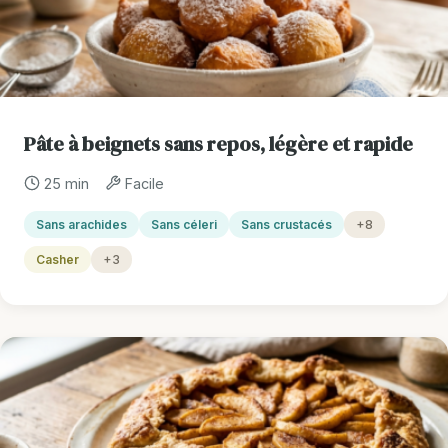
Pâte à beignets sans repos, légère et rapide
25 min
Facile
Sans arachides
Sans céleri
Sans crustacés
+8
Casher
+3