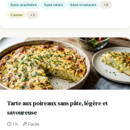
Sans arachides
Sans céleri
Sans crustacés
+9
Casher
+3
Tarte aux poireaux sans pâte, légère et
savoureuse
1 h
Facile