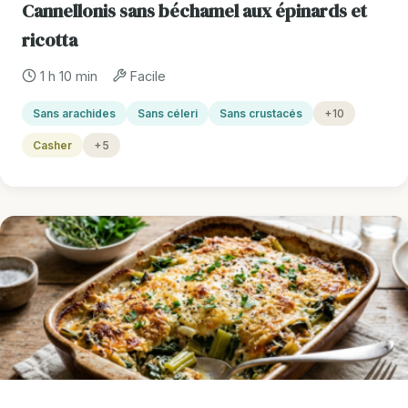
Cannellonis sans béchamel aux épinards et
ricotta
1 h 10 min
Facile
Sans arachides
Sans céleri
Sans crustacés
+10
Casher
+5