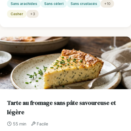
Sans arachides
Sans céleri
Sans crustacés
+10
Casher
+3
Tarte au fromage sans pâte savoureuse et
légère
55 min
Facile