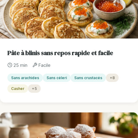
Pâte à blinis sans repos rapide et facile
25 min
Facile
Sans arachides
Sans céleri
Sans crustacés
+8
Casher
+5