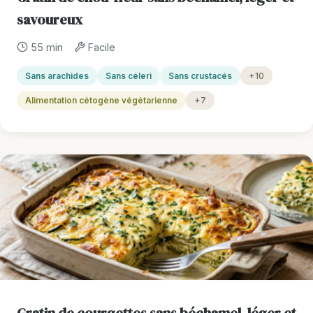
savoureux
55 min
Facile
Sans arachides
Sans céleri
Sans crustacés
+10
Alimentation cétogène végétarienne
+7
Gratin de courgettes sans béchamel, léger et