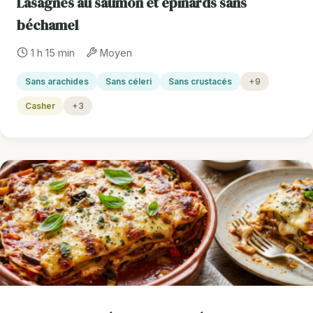
Lasagnes au saumon et épinards sans
béchamel
1 h 15 min
Moyen
Sans arachides
Sans céleri
Sans crustacés
+9
Casher
+3