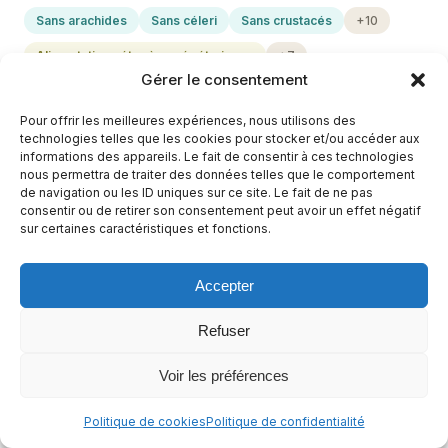
Sans arachides
Sans céleri
Sans crustacés
+10
Alimentation cétogène végétarienne
+7
Gérer le consentement
Pour offrir les meilleures expériences, nous utilisons des
technologies telles que les cookies pour stocker et/ou accéder aux
informations des appareils. Le fait de consentir à ces technologies
nous permettra de traiter des données telles que le comportement
de navigation ou les ID uniques sur ce site. Le fait de ne pas
consentir ou de retirer son consentement peut avoir un effet négatif
sur certaines caractéristiques et fonctions.
Accepter
Refuser
Quiche au Maroilles sans pâte
Voir les préférences
1 h
Facile
Politique de cookies
Politique de confidentialité
Sans arachides
Sans céleri
Sans crustacés
+9