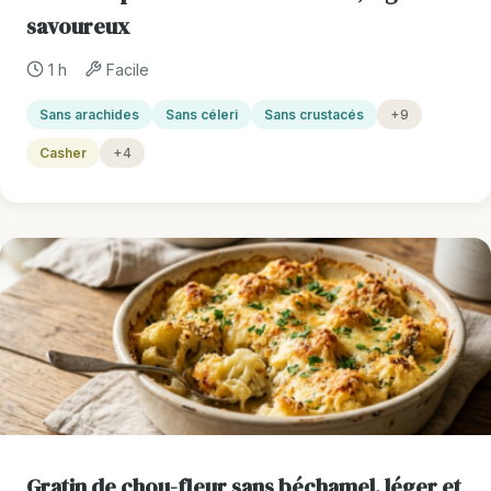
savoureux
1 h
Facile
Sans arachides
Sans céleri
Sans crustacés
+9
Casher
+4
Gratin de chou-fleur sans béchamel, léger et