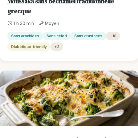
Moussaka sans béchamel traditionnelle
grecque
1 h 30 min
Moyen
Sans arachides
Sans céleri
Sans crustacés
+10
Diabétique-friendly
+3