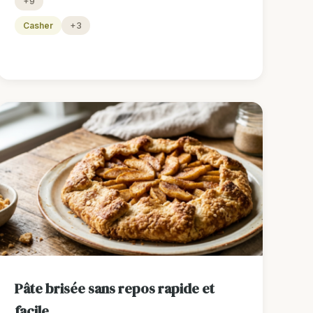
+9
Casher
+3
Pâte brisée sans repos rapide et
facile