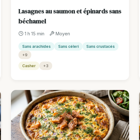
Lasagnes au saumon et épinards sans
béchamel
1 h 15 min
Moyen
Sans arachides
Sans céleri
Sans crustacés
+9
Casher
+3