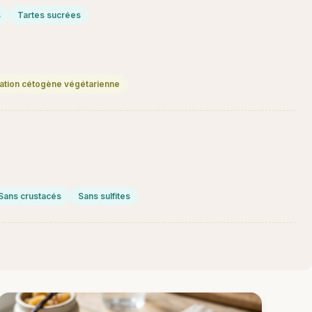
s
Tartes sucrées
ation cétogène végétarienne
Sans crustacés
Sans sulfites