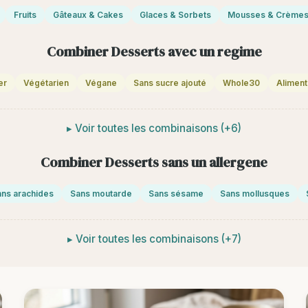
Fruits
Gâteaux & Cakes
Glaces & Sorbets
Mousses & Crème
Combiner Desserts avec un regime
er
Végétarien
Végane
Sans sucre ajouté
Whole30
Aliment
Voir toutes les combinaisons (+6)
Combiner Desserts sans un allergene
ns arachides
Sans moutarde
Sans sésame
Sans mollusques
Voir toutes les combinaisons (+7)