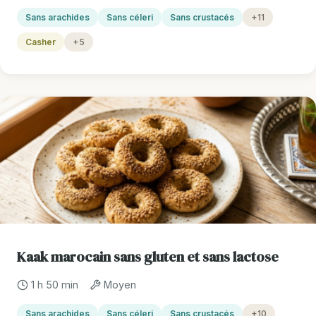
Sans arachides
Sans céleri
Sans crustacés
+11
Casher
+5
Kaak marocain sans gluten et sans lactose
1 h 50 min
Moyen
Sans arachides
Sans céleri
Sans crustacés
+10