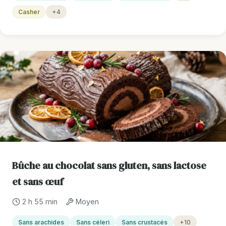
Casher
+4
Bûche au chocolat sans gluten, sans lactose
et sans œuf
2 h 55 min
Moyen
Sans arachides
Sans céleri
Sans crustacés
+10