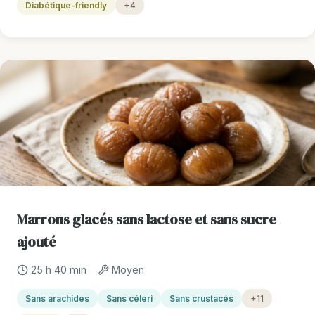
Diabétique-friendly
+4
Marrons glacés sans lactose et sans sucre
ajouté
25 h 40 min
Moyen
Sans arachides
Sans céleri
Sans crustacés
+11