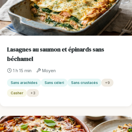
Lasagnes au saumon et épinards sans
béchamel
1 h 15 min
Moyen
Sans arachides
Sans céleri
Sans crustacés
+9
Casher
+3