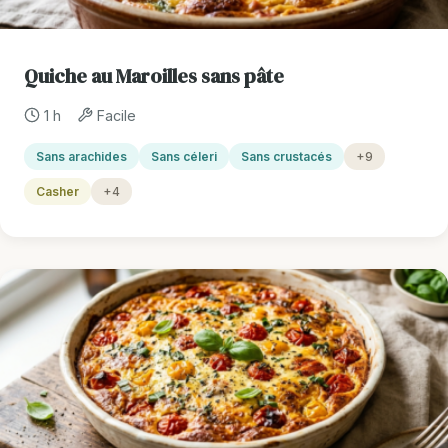
Quiche au Maroilles sans pâte
1 h
Facile
Sans arachides
Sans céleri
Sans crustacés
+9
Casher
+4