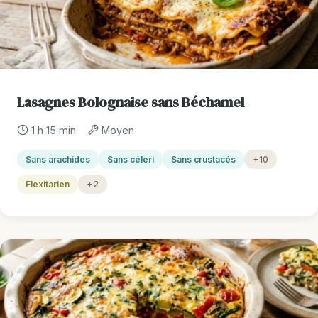
Lasagnes Bolognaise sans Béchamel
1 h 15 min
Moyen
Sans arachides
Sans céleri
Sans crustacés
+10
Flexitarien
+2