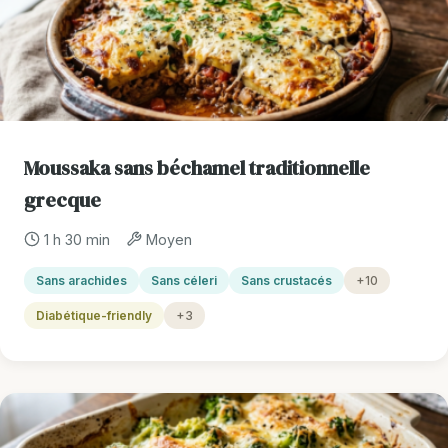
Moussaka sans béchamel traditionnelle
grecque
1 h 30 min
Moyen
Sans arachides
Sans céleri
Sans crustacés
+10
Diabétique-friendly
+3