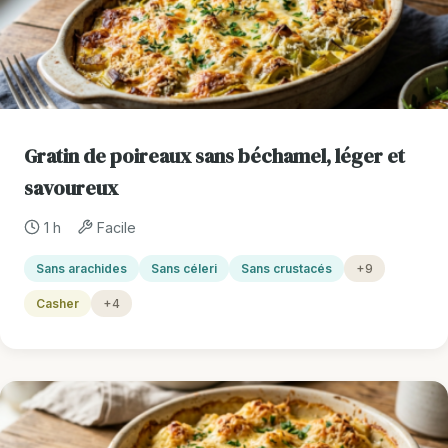
Gratin de poireaux sans béchamel, léger et
savoureux
1 h
Facile
Sans arachides
Sans céleri
Sans crustacés
+9
Casher
+4