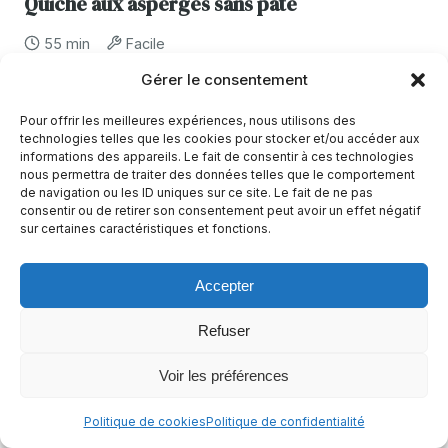
Quiche aux asperges sans pâte
55 min
Facile
Gérer le consentement
Sans arachides
Sans céleri
Sans crustacés
+10
Alimentation cétogène végétarienne
+7
Pour offrir les meilleures expériences, nous utilisons des
technologies telles que les cookies pour stocker et/ou accéder aux
informations des appareils. Le fait de consentir à ces technologies
nous permettra de traiter des données telles que le comportement
de navigation ou les ID uniques sur ce site. Le fait de ne pas
consentir ou de retirer son consentement peut avoir un effet négatif
sur certaines caractéristiques et fonctions.
Accepter
Refuser
Voir les préférences
Quiche chèvre miel sans pâte
Politique de cookies
Politique de confidentialité