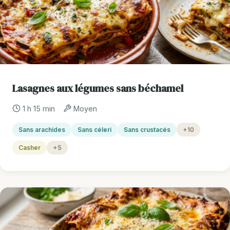
Lasagnes aux légumes sans béchamel
1 h 15 min
Moyen
Sans arachides
Sans céleri
Sans crustacés
+10
Casher
+5