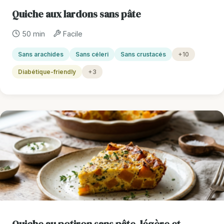
Quiche aux lardons sans pâte
50 min
Facile
Sans arachides
Sans céleri
Sans crustacés
+10
Diabétique-friendly
+3
Quiche au potiron sans pâte, légère et