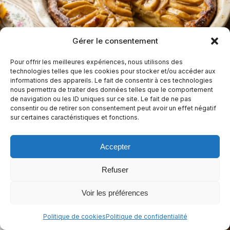
Gérer le consentement
Pour offrir les meilleures expériences, nous utilisons des
Tarte aux pommes sans pâte
technologies telles que les cookies pour stocker et/ou accéder aux
informations des appareils. Le fait de consentir à ces technologies
nous permettra de traiter des données telles que le comportement
55 min
Facile
de navigation ou les ID uniques sur ce site. Le fait de ne pas
consentir ou de retirer son consentement peut avoir un effet négatif
Sans arachides
Sans céleri
Sans crustacés
+9
sur certaines caractéristiques et fonctions.
Casher
+3
Accepter
Refuser
Voir les préférences
Politique de cookies
Politique de confidentialité