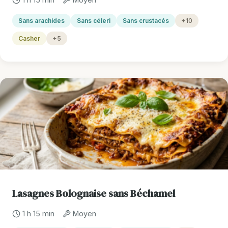
Sans arachides
Sans céleri
Sans crustacés
+10
Casher
+5
Lasagnes Bolognaise sans Béchamel
1 h 15 min
Moyen