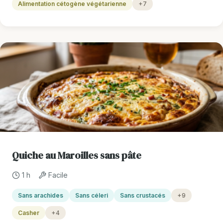
Alimentation cétogène végétarienne
+7
Quiche au Maroilles sans pâte
1 h
Facile
Sans arachides
Sans céleri
Sans crustacés
+9
Casher
+4