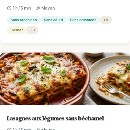
1 h 15 min
Moyen
Sans arachides
Sans céleri
Sans crustacés
+9
Casher
+3
Lasagnes aux légumes sans béchamel
1 h 15 min
Moyen