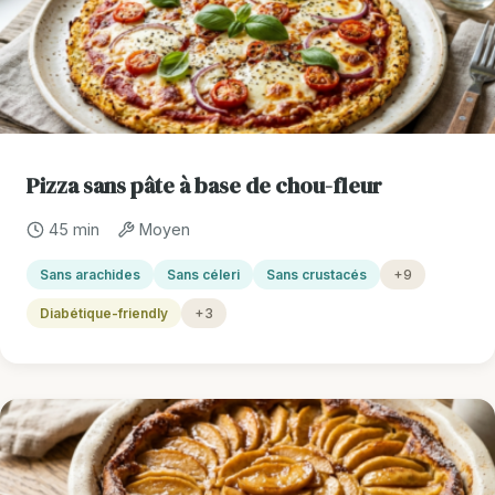
Pizza sans pâte à base de chou-fleur
45 min
Moyen
Sans arachides
Sans céleri
Sans crustacés
+9
Diabétique-friendly
+3