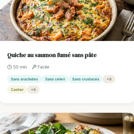
Quiche au saumon fumé sans pâte
50 min
Facile
Sans arachides
Sans céleri
Sans crustacés
+9
Casher
+6