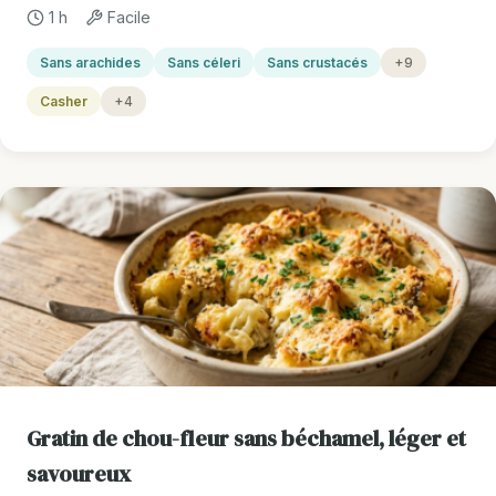
1 h
Facile
Sans arachides
Sans céleri
Sans crustacés
+9
Casher
+4
Gratin de chou-fleur sans béchamel, léger et
savoureux