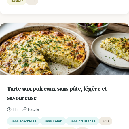
Casher
+3
Tarte aux poireaux sans pâte, légère et
savoureuse
1 h
Facile
Sans arachides
Sans céleri
Sans crustacés
+10