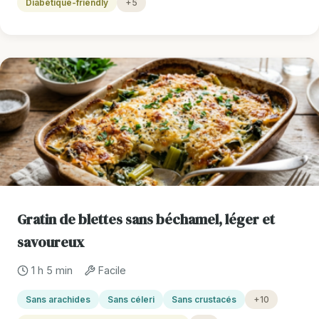
Diabétique-friendly
+5
Gratin de blettes sans béchamel, léger et
savoureux
1 h 5 min
Facile
Sans arachides
Sans céleri
Sans crustacés
+10