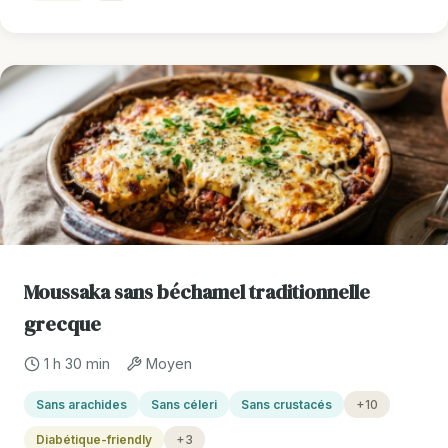
Moussaka sans béchamel traditionnelle
grecque
1 h 30 min
Moyen
Sans arachides
Sans céleri
Sans crustacés
+10
Diabétique-friendly
+3