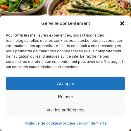
Gérer le consentement
Pour offrir les meilleures expériences, nous utilisons des
technologies telles que les cookies pour stocker et/ou accéder aux
informations des appareils. Le fait de consentir à ces technologies
nous permettra de traiter des données telles que le comportement
Quiche aux asperges sans pâte
de navigation ou les ID uniques sur ce site. Le fait de ne pas
consentir ou de retirer son consentement peut avoir un effet négatif
sur certaines caractéristiques et fonctions.
55 min
Facile
Sans arachides
Sans céleri
Sans crustacés
+10
Accepter
Alimentation cétogène végétarienne
+7
Refuser
Voir les préférences
Politique de cookies
Politique de confidentialité