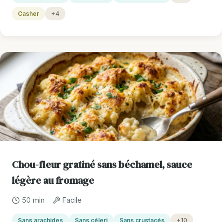
Casher
+4
Chou-fleur gratiné sans béchamel, sauce
légère au fromage
50 min
Facile
Sans arachides
Sans céleri
Sans crustacés
+10