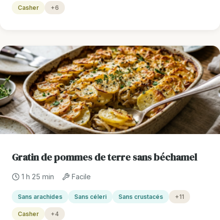
Casher
+6
Gratin de pommes de terre sans béchamel
1 h 25 min
Facile
Sans arachides
Sans céleri
Sans crustacés
+11
Casher
+4