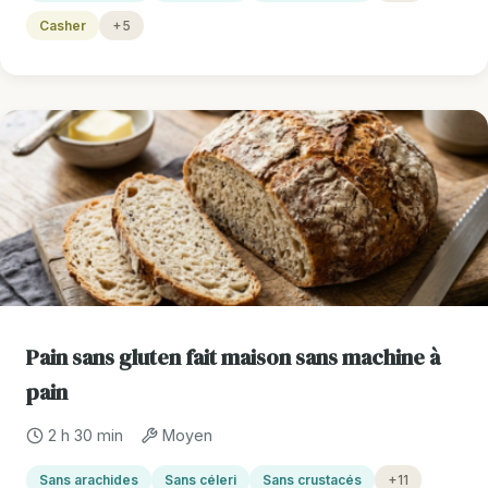
Casher
+5
Pain sans gluten fait maison sans machine à
pain
2 h 30 min
Moyen
Sans arachides
Sans céleri
Sans crustacés
+11