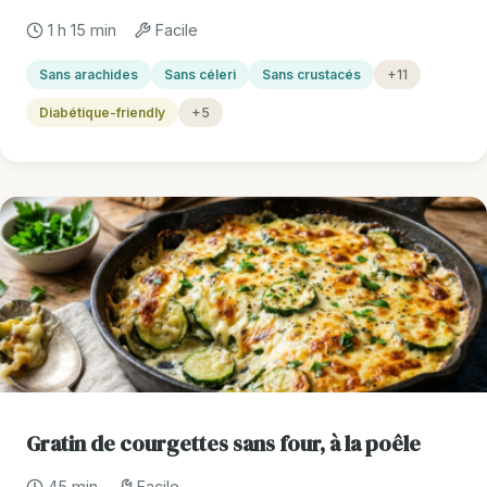
1 h 15 min
Facile
Sans arachides
Sans céleri
Sans crustacés
+11
Diabétique-friendly
+5
Gratin de courgettes sans four, à la poêle
45 min
Facile