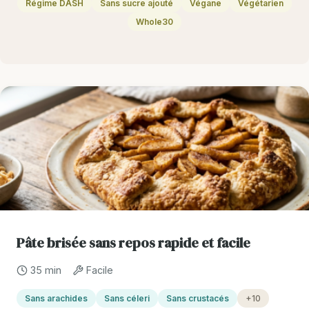
Régime DASH
Sans sucre ajouté
Végane
Végétarien
Whole30
Pâte brisée sans repos rapide et facile
35 min
Facile
Sans arachides
Sans céleri
Sans crustacés
+10