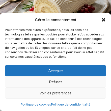
Gérer le consentement
Pour offrir les meilleures expériences, nous utilisons des
technologies telles que les cookies pour stocker et/ou accéder aux
Bûche vanille sans gluten, sans lactose et
informations des appareils. Le fait de consentir à ces technologies
sans œuf
nous permettra de traiter des données telles que le comportement
de navigation ou les ID uniques sur ce site. Le fait de ne pas
consentir ou de retirer son consentement peut avoir un effet négatif
1 h 55 min
Moyen
sur certaines caractéristiques et fonctions.
Sans arachides
Sans céleri
Sans crustacés
+9
Accepter
Casher
+4
Refuser
Voir les préférences
Politique de cookies
Politique de confidentialité