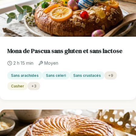
Mona de Pascua sans gluten et sans lactose
2 h 15 min
Moyen
Sans arachides
Sans céleri
Sans crustacés
+9
Casher
+3