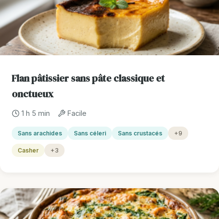
Flan pâtissier sans pâte classique et
onctueux
1 h 5 min
Facile
Sans arachides
Sans céleri
Sans crustacés
+9
Casher
+3