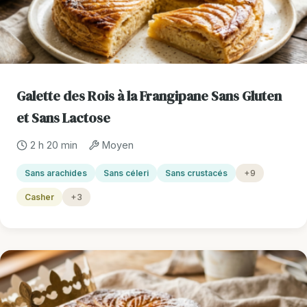
Galette des Rois à la Frangipane Sans Gluten
et Sans Lactose
2 h 20 min
Moyen
Sans arachides
Sans céleri
Sans crustacés
+9
Casher
+3