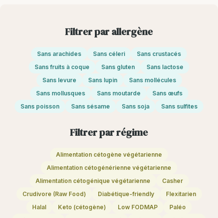
Filtrer par allergène
Sans arachides
Sans céleri
Sans crustacés
Sans fruits à coque
Sans gluten
Sans lactose
Sans levure
Sans lupin
Sans mollécules
Sans mollusques
Sans moutarde
Sans œufs
Sans poisson
Sans sésame
Sans soja
Sans sulfites
Filtrer par régime
Alimentation cétogène végétarienne
Alimentation cétogénérienne végétarienne
Alimentation cétogénique végétarienne
Casher
Crudivore (Raw Food)
Diabétique-friendly
Flexitarien
Halal
Keto (cétogène)
Low FODMAP
Paléo