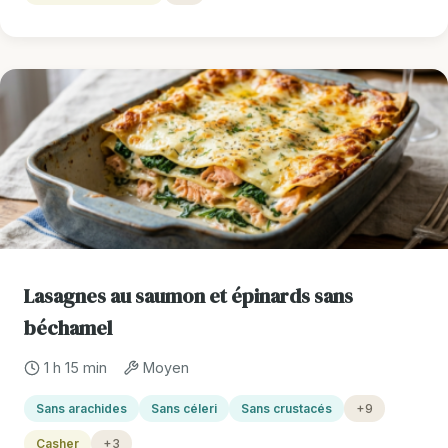
Lasagnes au saumon et épinards sans
béchamel
1 h 15 min
Moyen
Sans arachides
Sans céleri
Sans crustacés
+9
Casher
+3