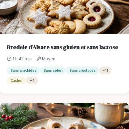
Bredele d’Alsace sans gluten et sans lactose
1 h 42 min
Moyen
Sans arachides
Sans céleri
Sans crustacés
+11
Casher
+4