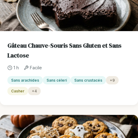
Gâteau Chauve-Souris Sans Gluten et Sans
Lactose
1 h
Facile
Sans arachides
Sans céleri
Sans crustacés
+9
Casher
+4