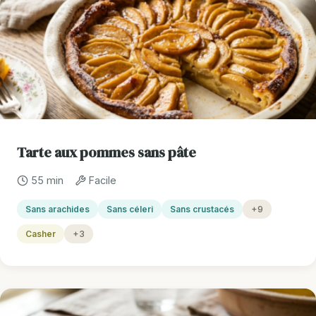
Tarte aux pommes sans pâte
55 min
Facile
Sans arachides
Sans céleri
Sans crustacés
+9
Casher
+3