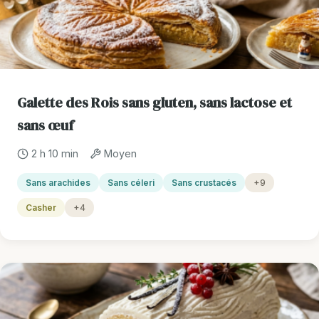
Galette des Rois sans gluten, sans lactose et
sans œuf
2 h 10 min
Moyen
Sans arachides
Sans céleri
Sans crustacés
+9
Casher
+4