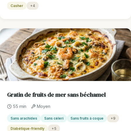
Casher
+4
Gratin de fruits de mer sans béchamel
55 min
Moyen
Sans arachides
Sans céleri
Sans fruits à coque
+9
Diabétique-friendly
+5