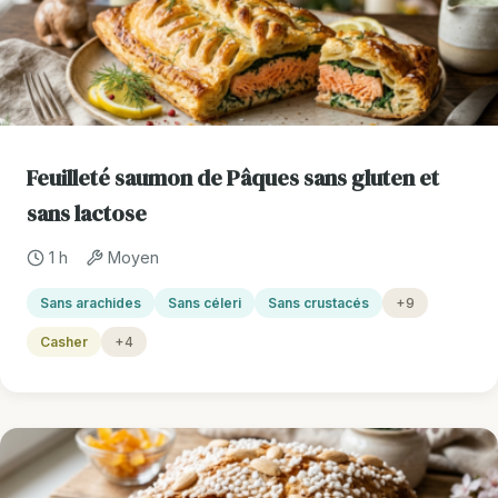
Feuilleté saumon de Pâques sans gluten et
sans lactose
1 h
Moyen
Sans arachides
Sans céleri
Sans crustacés
+9
Casher
+4