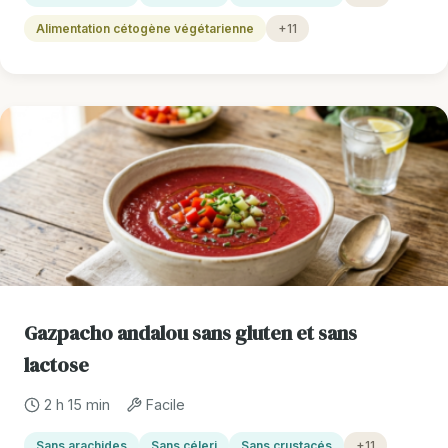
Alimentation cétogène végétarienne
+11
Gazpacho andalou sans gluten et sans
lactose
2 h 15 min
Facile
Sans arachides
Sans céleri
Sans crustacés
+11