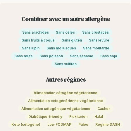
Combiner avec un autre allergène
Sans arachides
Sans céleri
Sans crustacés
Sans fruits à coque
Sans gluten
Sans levure
Sans lupin
Sans mollusques
Sans moutarde
Sans œufs
Sans poisson
Sans sésame
Sans soja
Sans sulfites
Autres régimes
Alimentation cétogène végétarienne
Alimentation cétogénérienne végétarienne
Alimentation cétogénique végétarienne
Casher
Diabétique-friendly
Flexitarien
Halal
Keto (cétogène)
Low FODMAP
Paléo
Régime DASH