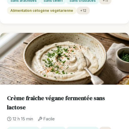
Sans arachides
Sans céleri
Sans crustacés
+11
Alimentation cétogène végétarienne
+12
Crème fraîche végane fermentée sans
lactose
12 h 15 min
Facile