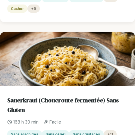
Casher
+9
Sauerkraut (Choucroute fermentée) Sans
Gluten
168 h 30 min
Facile
Sans arachides
Sans céleri
Sans crustacés
+11