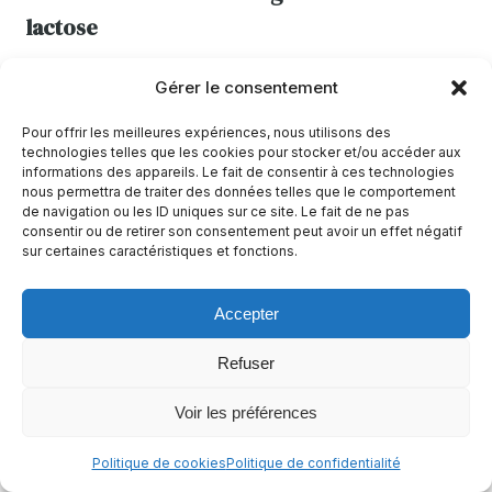
lactose
45 min
Facile
Gérer le consentement
Sans arachides
Sans céleri
Sans crustacés
+11
Pour offrir les meilleures expériences, nous utilisons des
technologies telles que les cookies pour stocker et/ou accéder aux
Alimentation cétogénique végétarienne
+12
informations des appareils. Le fait de consentir à ces technologies
nous permettra de traiter des données telles que le comportement
de navigation ou les ID uniques sur ce site. Le fait de ne pas
consentir ou de retirer son consentement peut avoir un effet négatif
sur certaines caractéristiques et fonctions.
Accepter
Refuser
Voir les préférences
Politique de cookies
Politique de confidentialité
Vinaigrette maison sans gluten et sans