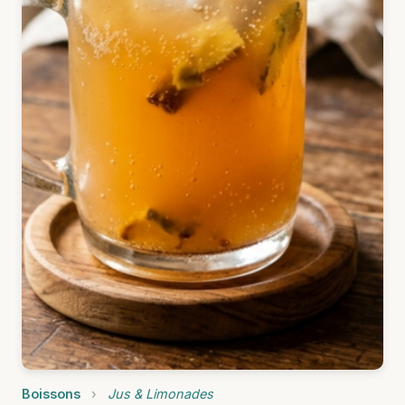
Boissons
›
Jus & Limonades