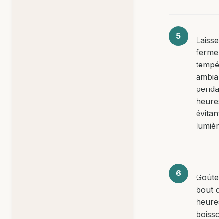
Laisse
ferme
tempé
ambia
penda
heure
évitan
lumièr
Goûte
bout 
heures
boisso