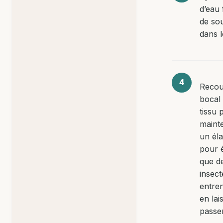
d’eau 
de so
dans l
Recouv
bocal
tissu 
maint
un éla
pour é
que d
insect
entren
en lai
passer 