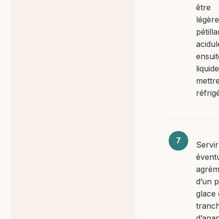
être
légèr
pétilla
acidul
ensuit
liquide
mettr
réfrig
Servir
évent
agrém
d’un 
glace
tranc
d’ana