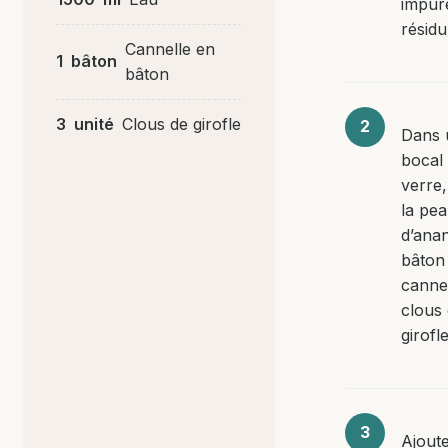
impur
résidu
Cannelle en
1
bâton
bâton
3
unité
Clous de girofle
Dans 
bocal
verre,
la pe
d’anan
bâton
cannel
clous
girofle
Ajoute