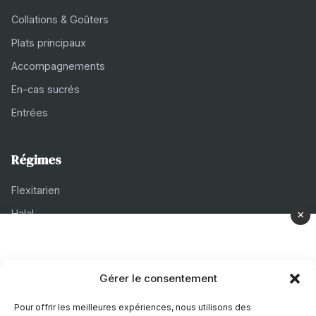
Collations & Goûters
Plats principaux
Accompagnements
En-cas sucrés
Entrées
Régimes
Flexitarien
Halal
×
Casher
Végétarien
Gérer le consentement
À propos
Pour offrir les meilleures expériences, nous utilisons des