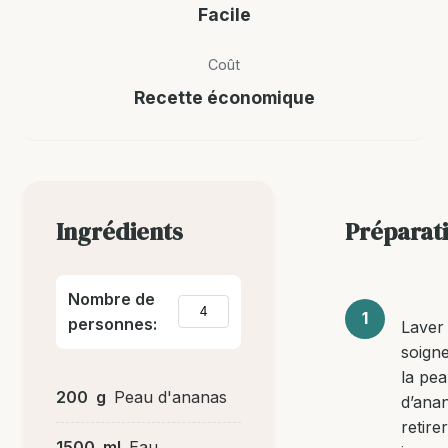
Facile
Coût
Recette économique
Ingrédients
Préparat
Nombre de
personnes:
Laver
soign
la pe
200
g
Peau d'ananas
d’ana
retire
1500
ml
Eau