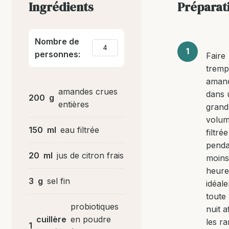
Ingrédients
Préparat
Nombre de
personnes:
Faire
tremp
aman
amandes crues
dans 
200
g
entières
grand
volum
150
ml
eau filtrée
filtrée
penda
20
ml
jus de citron frais
moins
heure
3
g
sel fin
idéal
toute
probiotiques
nuit a
cuillère
en poudre
les ra
1