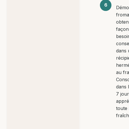
Démou
from
obten
façon
besoi
conse
dans 
récipi
hermé
au fra
Cons
dans l
7 jou
appré
toute
fraîch