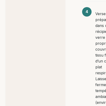
Verse
prépa
dans 
récipi
verre
propr
couvr
tissu 
d’un 
plat
respir
Laiss
ferme
tempé
ambia
(envi