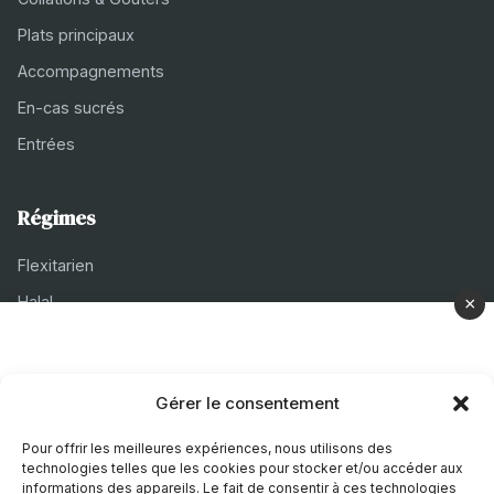
Plats principaux
Accompagnements
En-cas sucrés
Entrées
Régimes
Flexitarien
Halal
×
Casher
Végétarien
Gérer le consentement
À propos
Pour offrir les meilleures expériences, nous utilisons des
technologies telles que les cookies pour stocker et/ou accéder aux
Mentions légales
informations des appareils. Le fait de consentir à ces technologies