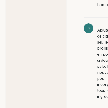
homo
Ajoute
de cit
sel, l
probi
en po
si dési
pelé.
nouv
pour 
incor
tous l
ingréd