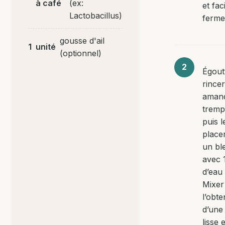
à café
(ex:
et faci
Lactobacillus)
ferme
gousse d'ail
1
unité
(optionnel)
Égout
rincer
aman
tremp
puis l
place
un bl
avec 
d’eau 
Mixer
l’obte
d’une
lisse e