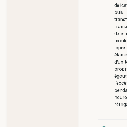
délic
puis
transf
from
dans 
moul
tapis
étami
d’un 
propr
égout
l’excè
penda
heure
réfrig