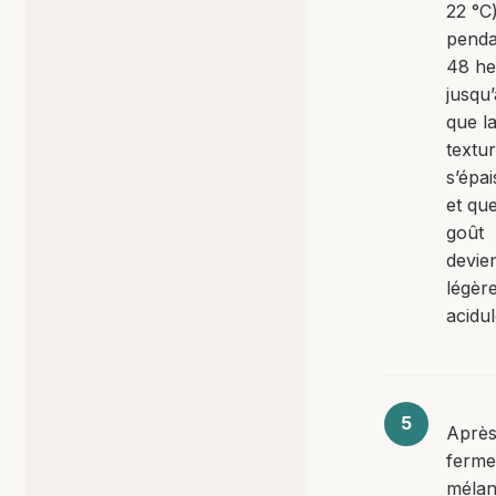
22 °C
penda
48 he
jusqu’
que l
textu
s’épai
et que
goût
devie
légèr
acidul
Aprè
ferme
mélan