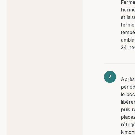
Ferm
hermé
et lai
ferme
tempé
ambia
24 he
Après
pério
le bo
libére
puis r
place
réfrig
kimchi