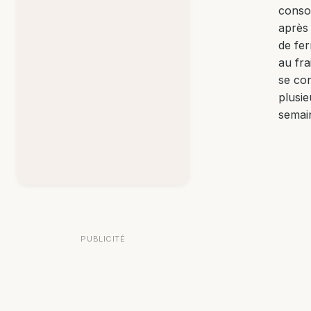
cons
après 
de fe
au fra
se co
plusie
semai
PUBLICITÉ