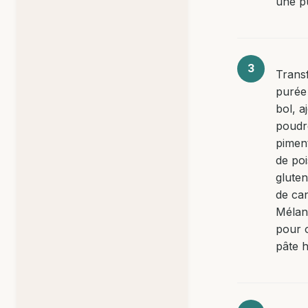
une pu
Trans
purée
bol, a
poudr
piment
de po
gluten
de ca
Mélan
pour 
pâte 