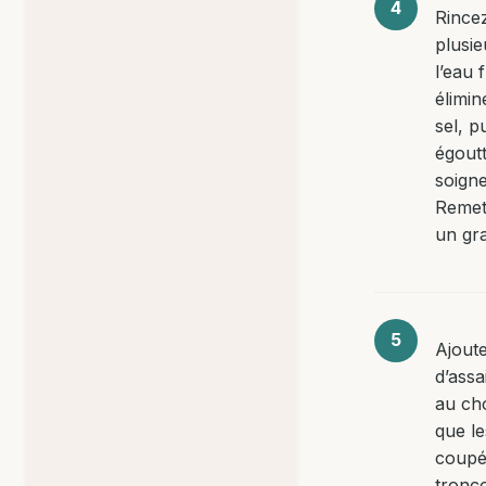
Rince
plusie
l’eau 
élimin
sel, p
égoutt
soign
Remet
un gra
Ajoute
d’ass
au cho
que le
coupé
tronç