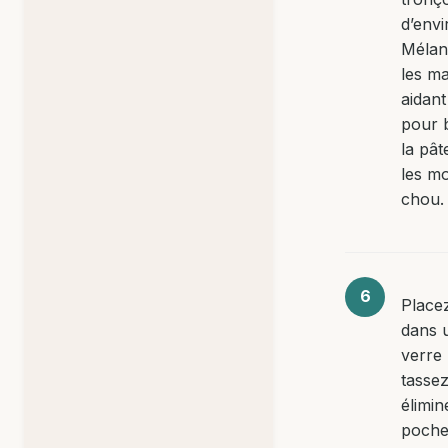
d’envi
Mélan
les m
aidant
pour b
la pât
les m
chou.
Placez
dans 
verre
tasse
élimin
poches