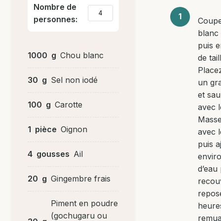
Nombre de
personnes:
Coupe
blanc 
puis 
1000
g
Chou blanc
de tai
Place
30
g
Sel non iodé
un gra
et sa
100
g
Carotte
avec l
Masse
1
pièce
Oignon
avec 
puis a
4
gousses
Ail
envir
d’eau 
20
g
Gingembre frais
recouv
repos
Piment en poudre
heure
(gochugaru ou
remua