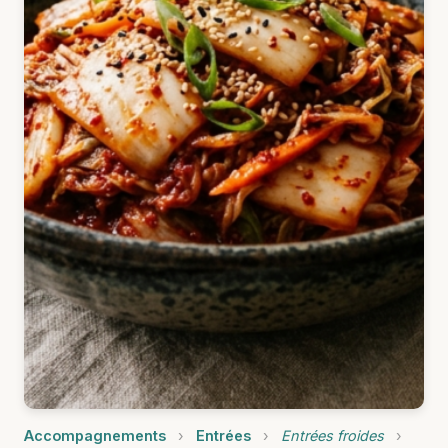
Accompagnements
›
Entrées
›
Entrées froides
›