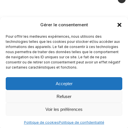
Casher
Végétarien
Gérer le consentement
À propos
Pour offrir les meilleures expériences, nous utilisons des
technologies telles que les cookies pour stocker et/ou accéder aux
Mentions légales
informations des appareils. Le fait de consentir à ces technologies
nous permettra de traiter des données telles que le comportement
Politique de confidentialité
de navigation ou les ID uniques sur ce site. Le fait de ne pas
consentir ou de retirer son consentement peut avoir un effet négatif
Politique de cookies
sur certaines caractéristiques et fonctions.
Accepter
© 2026 Recettes Sans
|
Realise par
Nature Digitale
Refuser
Voir les préférences
Politique de cookies
Politique de confidentialité