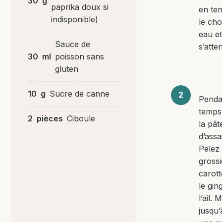
30
g
paprika doux si
en te
indisponible)
le cho
eau et
Sauce de
s’atte
30
ml
poisson sans
gluten
10
g
Sucre de canne
Penda
temps
2
pièces
Ciboule
la pât
d’ass
Pelez
gross
carott
le gin
l’ail. 
jusqu’