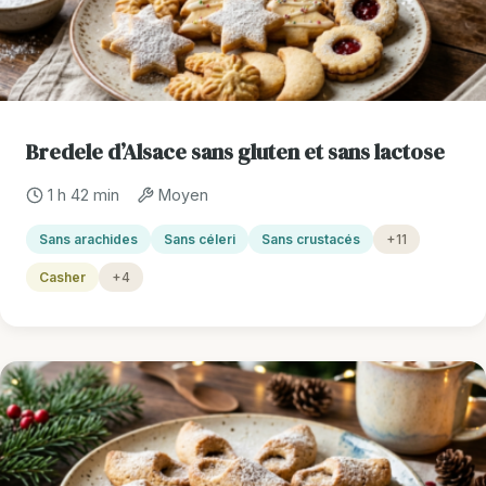
Bredele d’Alsace sans gluten et sans lactose
1 h 42 min
Moyen
Sans arachides
Sans céleri
Sans crustacés
+11
Casher
+4