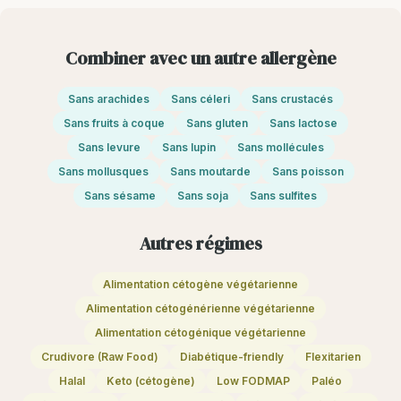
Combiner avec un autre allergène
Sans arachides
Sans céleri
Sans crustacés
Sans fruits à coque
Sans gluten
Sans lactose
Sans levure
Sans lupin
Sans mollécules
Sans mollusques
Sans moutarde
Sans poisson
Sans sésame
Sans soja
Sans sulfites
Autres régimes
Alimentation cétogène végétarienne
Alimentation cétogénérienne végétarienne
Alimentation cétogénique végétarienne
Crudivore (Raw Food)
Diabétique-friendly
Flexitarien
Halal
Keto (cétogène)
Low FODMAP
Paléo