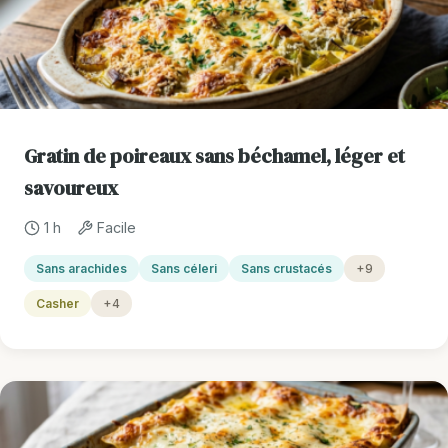
Gratin de poireaux sans béchamel, léger et
savoureux
1 h
Facile
Sans arachides
Sans céleri
Sans crustacés
+9
Casher
+4