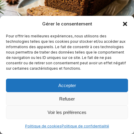
Gérer le consentement
Pain d’épices de Noël sans gluten, sans
Pour offrir les meilleures expériences, nous utilisons des
technologies telles que les cookies pour stocker et/ou accéder aux
lactose et sans œuf
informations des appareils. Le fait de consentir à ces technologies
nous permettra de traiter des données telles que le comportement
1 h 40 min
Facile
de navigation ou les ID uniques sur ce site. Le fait de ne pas
consentir ou de retirer son consentement peut avoir un effet négatif
sur certaines caractéristiques et fonctions.
Sans arachides
Sans céleri
Sans crustacés
+10
Casher
+3
Accepter
Refuser
Voir les préférences
Politique de cookies
Politique de confidentialité