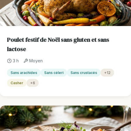
Poulet festif de Noël sans gluten et sans
lactose
3 h
Moyen
Sans arachides
Sans céleri
Sans crustacés
+12
Casher
+6