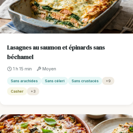
Lasagnes au saumon et épinards sans
béchamel
1 h 15 min
Moyen
Sans arachides
Sans céleri
Sans crustacés
+9
Casher
+3