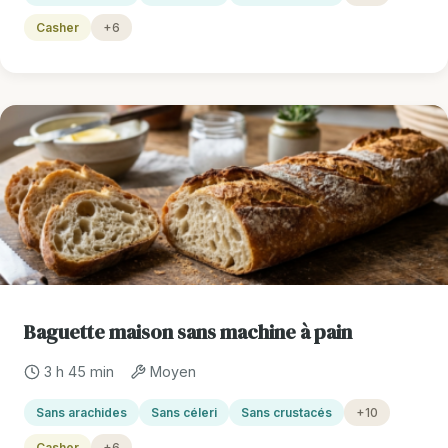
Casher
+6
Baguette maison sans machine à pain
3 h 45 min
Moyen
Sans arachides
Sans céleri
Sans crustacés
+10
Casher
+6