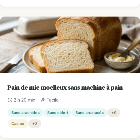
Pain de mie moelleux sans machine à pain
2 h 20 min
Facile
Sans arachides
Sans céleri
Sans crustacés
+9
Casher
+3