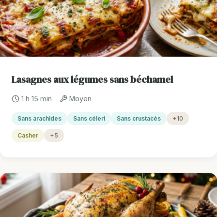
Lasagnes aux légumes sans béchamel
1 h 15 min
Moyen
Sans arachides
Sans céleri
Sans crustacés
+10
Casher
+5