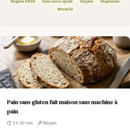
Régime DASH
Sans sucre ajouté
Végane
Végétarien
Whole30
Pain sans gluten fait maison sans machine à
pain
2 h 30 min
Moyen