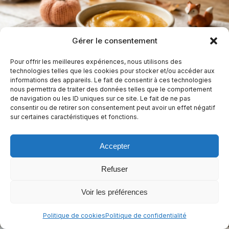
Gérer le consentement
Pour offrir les meilleures expériences, nous utilisons des
technologies telles que les cookies pour stocker et/ou accéder aux
Purée de potiron pour bébé sans gluten et
informations des appareils. Le fait de consentir à ces technologies
sans lactose
nous permettra de traiter des données telles que le comportement
de navigation ou les ID uniques sur ce site. Le fait de ne pas
consentir ou de retirer son consentement peut avoir un effet négatif
30 min
Facile
sur certaines caractéristiques et fonctions.
Sans arachides
Sans céleri
Sans crustacés
+12
Accepter
Casher
+6
Refuser
Voir les préférences
Politique de cookies
Politique de confidentialité