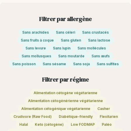
Filtrer par allergène
Sans arachides
Sans céleri
Sans crustacés
Sans fruits à coque
Sans gluten
Sans lactose
Sans levure
Sans lupin
Sans mollécules
Sans mollusques
Sans moutarde
Sans œufs
Sans poisson
Sans sésame
Sans soja
Sans sulfites
Filtrer par régime
Alimentation cétogène végétarienne
Alimentation cétogénérienne végétarienne
Alimentation cétogénique végétarienne
Casher
Crudivore (Raw Food)
Diabétique-friendly
Flexitarien
Halal
Keto (cétogène)
Low FODMAP
Paléo