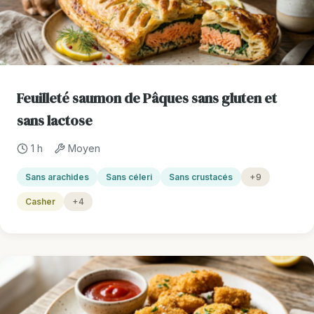
Feuilleté saumon de Pâques sans gluten et
sans lactose
1 h
Moyen
Sans arachides
Sans céleri
Sans crustacés
+9
Casher
+4