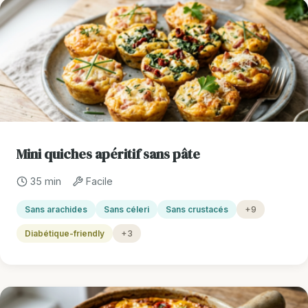
Mini quiches apéritif sans pâte
35 min
Facile
Sans arachides
Sans céleri
Sans crustacés
+9
Diabétique-friendly
+3