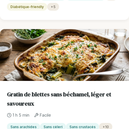
Diabétique-friendly
+5
Gratin de blettes sans béchamel, léger et
savoureux
1 h 5 min
Facile
Sans arachides
Sans céleri
Sans crustacés
+10