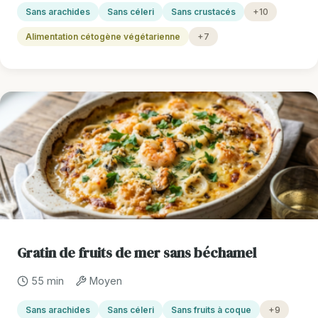
Sans arachides
Sans céleri
Sans crustacés
+10
Alimentation cétogène végétarienne
+7
Gratin de fruits de mer sans béchamel
55 min
Moyen
Sans arachides
Sans céleri
Sans fruits à coque
+9