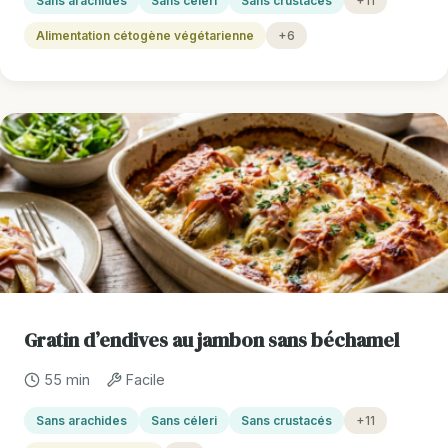
Sans arachides
Sans céleri
Sans crustacés
+11
Alimentation cétogène végétarienne
+6
Gratin d’endives au jambon sans béchamel
55 min
Facile
Sans arachides
Sans céleri
Sans crustacés
+11