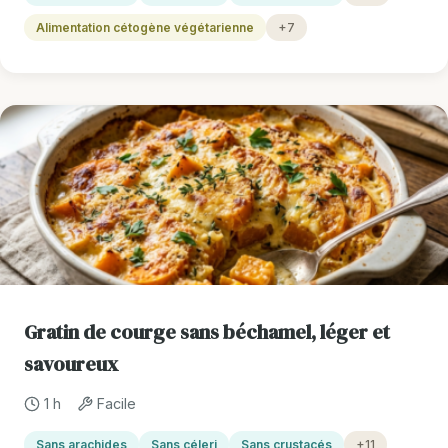
Alimentation cétogène végétarienne
+7
Gratin de courge sans béchamel, léger et
savoureux
1 h
Facile
Sans arachides
Sans céleri
Sans crustacés
+11