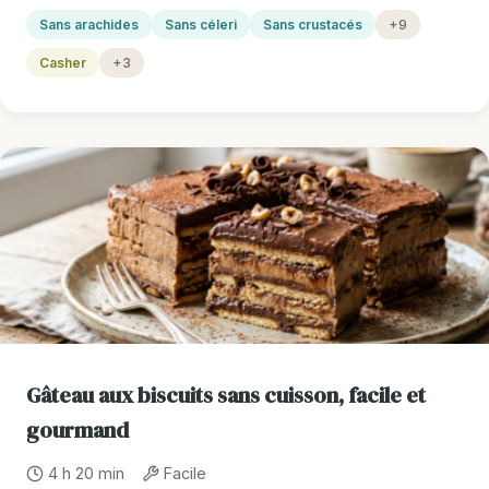
Sans arachides
Sans céleri
Sans crustacés
+9
Casher
+3
Gâteau aux biscuits sans cuisson, facile et
gourmand
4 h 20 min
Facile