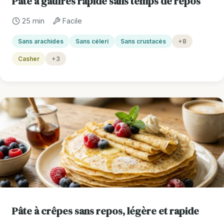
Pâte à gaufres rapide sans temps de repos
25 min
Facile
Sans arachides
Sans céleri
Sans crustacés
+8
Casher
+3
Pâte à crêpes sans repos, légère et rapide