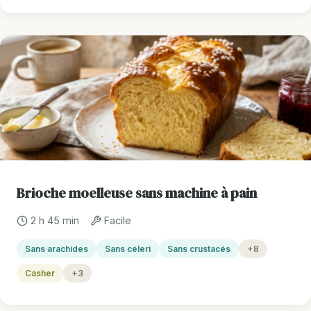
Brioche moelleuse sans machine à pain
2 h 45 min
Facile
Sans arachides
Sans céleri
Sans crustacés
+8
Casher
+3