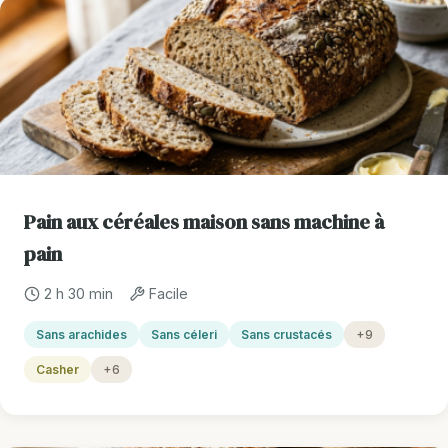
Pain aux céréales maison sans machine à
pain
2 h 30 min
Facile
Sans arachides
Sans céleri
Sans crustacés
+9
Casher
+6