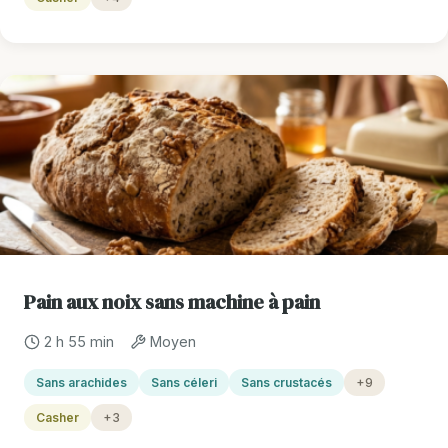
Pain aux noix sans machine à pain
2 h 55 min
Moyen
Sans arachides
Sans céleri
Sans crustacés
+9
Casher
+3