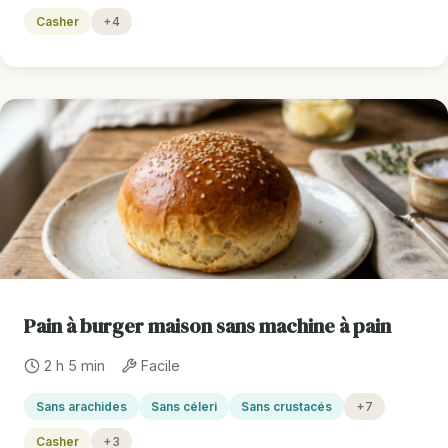
Casher
+4
Pain à burger maison sans machine à pain
2 h 5 min
Facile
Sans arachides
Sans céleri
Sans crustacés
+7
Casher
+3