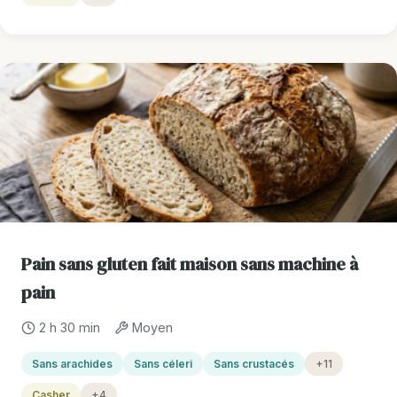
Pain sans gluten fait maison sans machine à
pain
2 h 30 min
Moyen
Sans arachides
Sans céleri
Sans crustacés
+11
Casher
+4