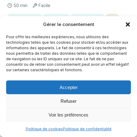
50 min
Facile
Sans arachides
Sans céleri
Sans crustacés
+10
Gérer le consentement
Alimentation cétogène végétarienne
+7
Pour offrir les meilleures expériences, nous utilisons des
technologies telles que les cookies pour stocker et/ou accéder aux
informations des appareils. Le fait de consentir à ces technologies
nous permettra de traiter des données telles que le comportement
de navigation ou les ID uniques sur ce site. Le fait de ne pas
consentir ou de retirer son consentement peut avoir un effet négatif
sur certaines caractéristiques et fonctions.
Accepter
Refuser
Voir les préférences
Cannellonis sans béchamel aux épinards et
Politique de cookies
Politique de confidentialité
ricotta