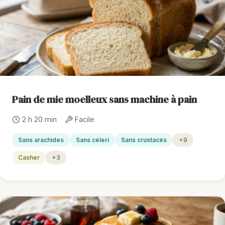
Pain de mie moelleux sans machine à pain
2 h 20 min
Facile
Sans arachides
Sans céleri
Sans crustacés
+9
Casher
+3