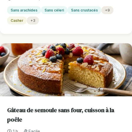
Sans arachides
Sans céleri
Sans crustacés
+9
Casher
+3
Gâteau de semoule sans four, cuisson à la
poêle
1 h
Facile