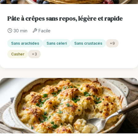
Pâte à crêpes sans repos, légère et rapide
30 min
Facile
Sans arachides
Sans céleri
Sans crustacés
+9
Casher
+3