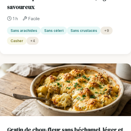
savoureux
1 h
Facile
Sans arachides
Sans céleri
Sans crustacés
+9
Casher
+4
Gratin de chou-fleur sans béchamel, léger et