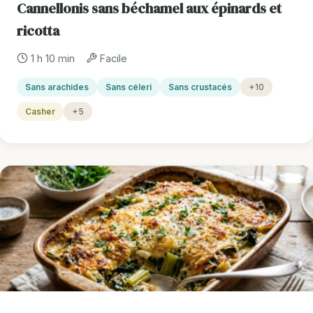
Cannellonis sans béchamel aux épinards et
ricotta
1 h 10 min
Facile
Sans arachides
Sans céleri
Sans crustacés
+10
Casher
+5