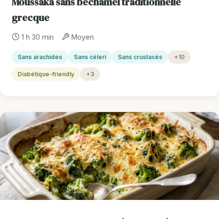
Moussaka sans béchamel traditionnelle
grecque
1 h 30 min
Moyen
Sans arachides
Sans céleri
Sans crustacés
+10
Diabétique-friendly
+3