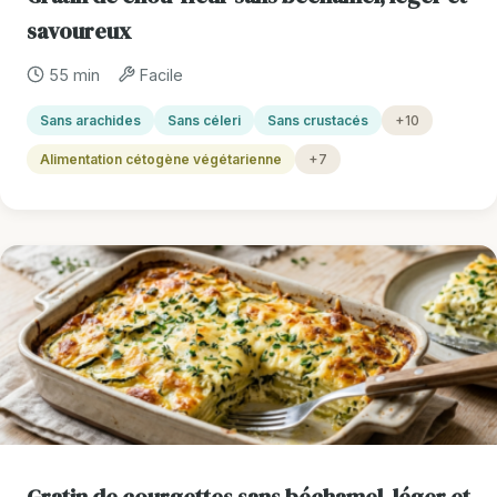
savoureux
55 min
Facile
Sans arachides
Sans céleri
Sans crustacés
+10
Alimentation cétogène végétarienne
+7
Gratin de courgettes sans béchamel, léger et