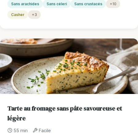
Sans arachides
Sans céleri
Sans crustacés
+10
Casher
+3
Tarte au fromage sans pâte savoureuse et
légère
55 min
Facile