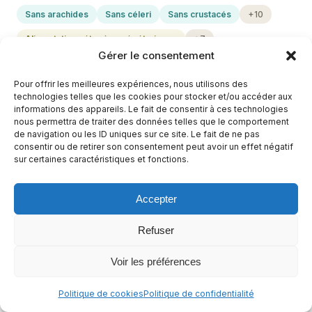
Sans arachides
Sans céleri
Sans crustacés
+10
Alimentation cétogène végétarienne
+7
Gérer le consentement
Pour offrir les meilleures expériences, nous utilisons des
technologies telles que les cookies pour stocker et/ou accéder aux
informations des appareils. Le fait de consentir à ces technologies
nous permettra de traiter des données telles que le comportement
de navigation ou les ID uniques sur ce site. Le fait de ne pas
consentir ou de retirer son consentement peut avoir un effet négatif
sur certaines caractéristiques et fonctions.
Accepter
Refuser
Quiche au Maroilles sans pâte
Voir les préférences
1 h
Facile
Politique de cookies
Politique de confidentialité
Sans arachides
Sans céleri
Sans crustacés
+9