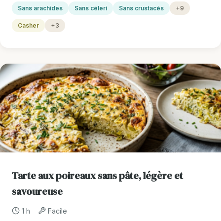
Sans arachides
Sans céleri
Sans crustacés
+9
Casher
+3
Tarte aux poireaux sans pâte, légère et
savoureuse
1 h
Facile