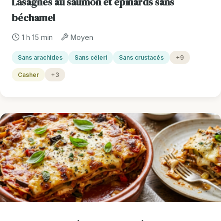
Lasagnes au saumon et épinards sans
béchamel
1 h 15 min
Moyen
Sans arachides
Sans céleri
Sans crustacés
+9
Casher
+3