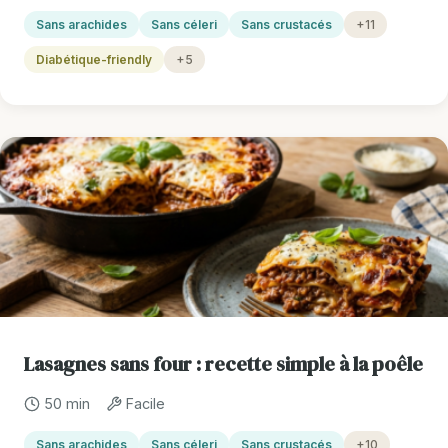
Sans arachides
Sans céleri
Sans crustacés
+11
Diabétique-friendly
+5
Lasagnes sans four : recette simple à la poêle
50 min
Facile
Sans arachides
Sans céleri
Sans crustacés
+10