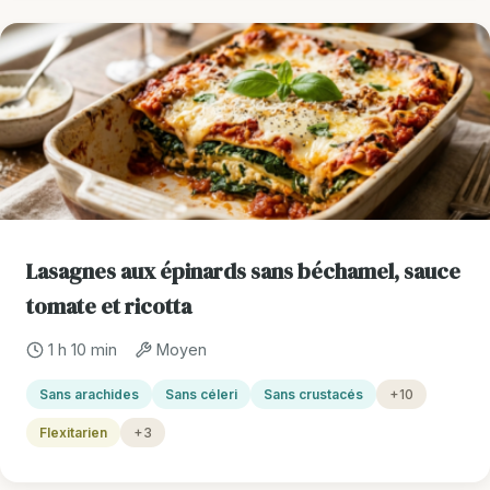
Lasagnes aux épinards sans béchamel, sauce
tomate et ricotta
1 h 10 min
Moyen
Sans arachides
Sans céleri
Sans crustacés
+10
Flexitarien
+3