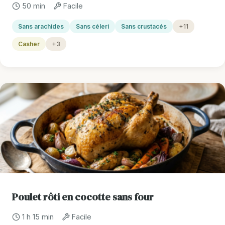
50 min
Facile
Sans arachides
Sans céleri
Sans crustacés
+11
Casher
+3
Poulet rôti en cocotte sans four
1 h 15 min
Facile