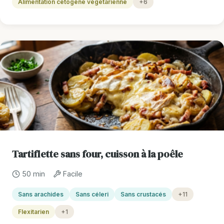
Alimentation cétogène végétarienne
+6
Tartiflette sans four, cuisson à la poêle
50 min
Facile
Sans arachides
Sans céleri
Sans crustacés
+11
Flexitarien
+1