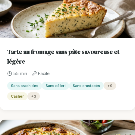
Tarte au fromage sans pâte savoureuse et
légère
55 min
Facile
Sans arachides
Sans céleri
Sans crustacés
+9
Casher
+3