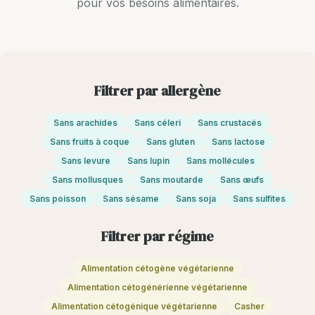
pour vos besoins alimentaires.
Filtrer par allergène
Sans arachides
Sans céleri
Sans crustacés
Sans fruits à coque
Sans gluten
Sans lactose
Sans levure
Sans lupin
Sans mollécules
Sans mollusques
Sans moutarde
Sans œufs
Sans poisson
Sans sésame
Sans soja
Sans sulfites
Filtrer par régime
Alimentation cétogène végétarienne
Alimentation cétogénérienne végétarienne
Alimentation cétogénique végétarienne
Casher