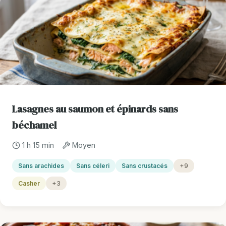
Lasagnes au saumon et épinards sans
béchamel
1 h 15 min
Moyen
Sans arachides
Sans céleri
Sans crustacés
+9
Casher
+3