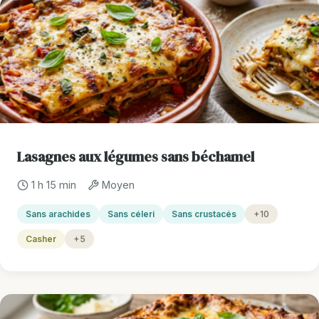
Lasagnes aux légumes sans béchamel
1 h 15 min
Moyen
Sans arachides
Sans céleri
Sans crustacés
+10
Casher
+5