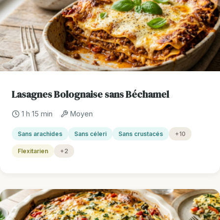
Lasagnes Bolognaise sans Béchamel
1 h 15 min
Moyen
Sans arachides
Sans céleri
Sans crustacés
+10
Flexitarien
+2