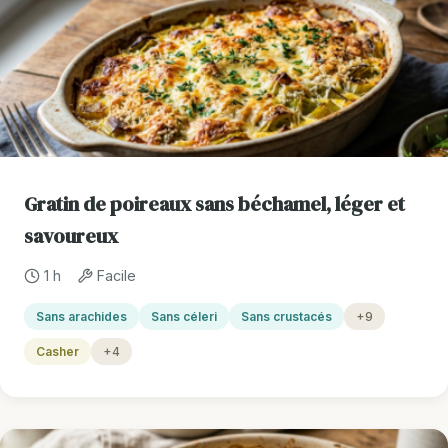
Gratin de poireaux sans béchamel, léger et
savoureux
1 h
Facile
Sans arachides
Sans céleri
Sans crustacés
+9
Casher
+4