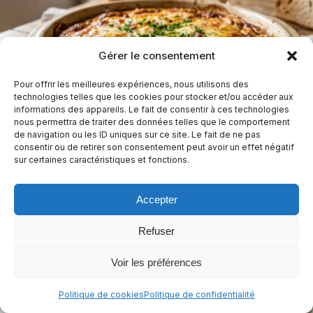
Gérer le consentement
Pour offrir les meilleures expériences, nous utilisons des
technologies telles que les cookies pour stocker et/ou accéder aux
informations des appareils. Le fait de consentir à ces technologies
Quiche au Maroilles sans pâte
nous permettra de traiter des données telles que le comportement
de navigation ou les ID uniques sur ce site. Le fait de ne pas
consentir ou de retirer son consentement peut avoir un effet négatif
1 h
Facile
sur certaines caractéristiques et fonctions.
Sans arachides
Sans céleri
Sans crustacés
+9
Accepter
Casher
+4
Refuser
Voir les préférences
Politique de cookies
Politique de confidentialité