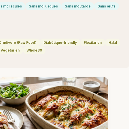
s mollécules
Sans mollusques
Sans moutarde
Sans œufs
Crudivore (Raw Food)
Diabétique-friendly
Flexitarien
Halal
Végétarien
Whole30