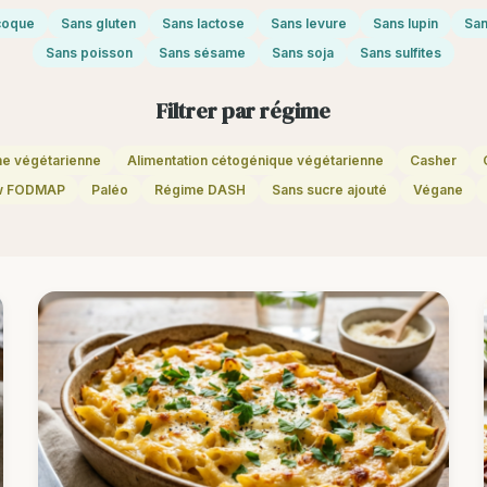
 coque
Sans gluten
Sans lactose
Sans levure
Sans lupin
San
Sans poisson
Sans sésame
Sans soja
Sans sulfites
Filtrer par régime
ne végétarienne
Alimentation cétogénique végétarienne
Casher
w FODMAP
Paléo
Régime DASH
Sans sucre ajouté
Végane