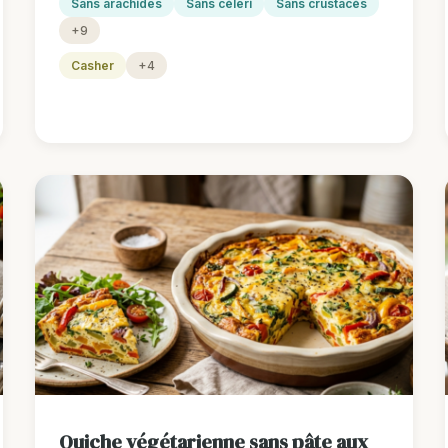
Sans arachides
Sans céleri
Sans crustacés
+9
Casher
+4
Quiche végétarienne sans pâte aux