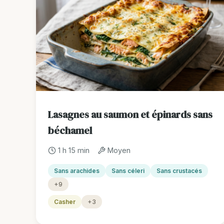
Lasagnes au saumon et épinards sans
béchamel
1 h 15 min
Moyen
Sans arachides
Sans céleri
Sans crustacés
+9
Casher
+3