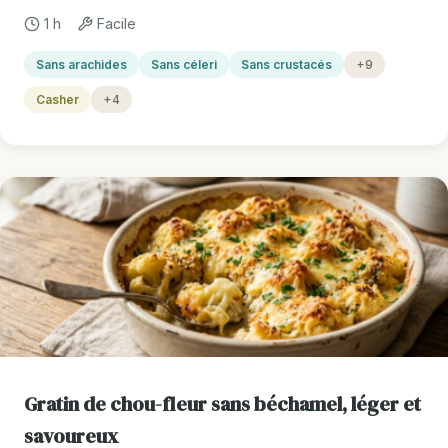
1 h
Facile
Sans arachides
Sans céleri
Sans crustacés
+9
Casher
+4
Gratin de chou-fleur sans béchamel, léger et
savoureux