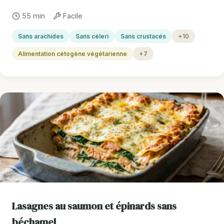
55 min
Facile
Sans arachides
Sans céleri
Sans crustacés
+10
Alimentation cétogène végétarienne
+7
Lasagnes au saumon et épinards sans
béchamel