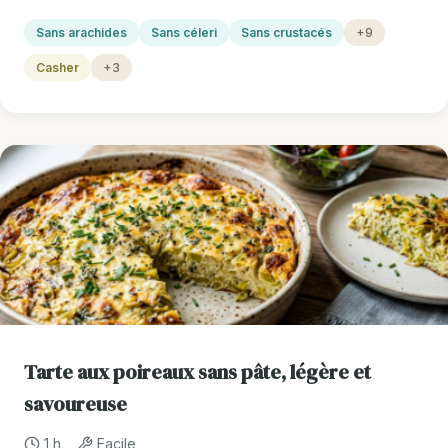
Sans arachides
Sans céleri
Sans crustacés
+9
Casher
+3
Tarte aux poireaux sans pâte, légère et
savoureuse
1 h
Facile