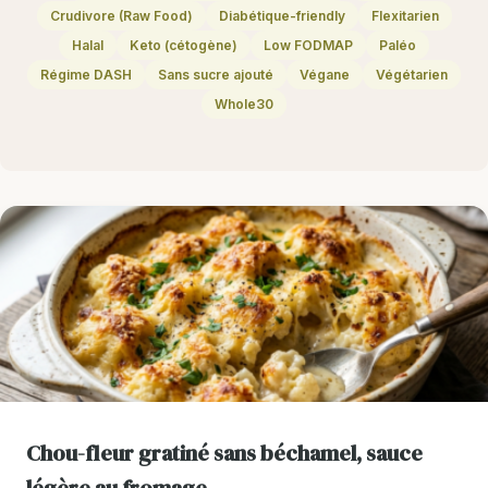
Crudivore (Raw Food)
Diabétique-friendly
Flexitarien
Halal
Keto (cétogène)
Low FODMAP
Paléo
Régime DASH
Sans sucre ajouté
Végane
Végétarien
Whole30
Chou-fleur gratiné sans béchamel, sauce