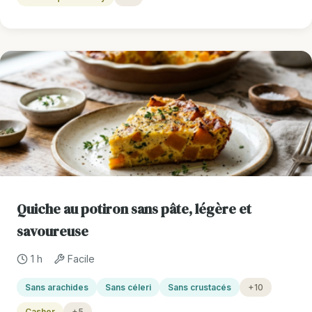
Quiche au potiron sans pâte, légère et
savoureuse
1 h
Facile
Sans arachides
Sans céleri
Sans crustacés
+10
Casher
+5