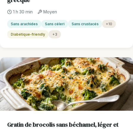
grecque
1 h 30 min
Moyen
Sans arachides
Sans céleri
Sans crustacés
+10
Diabétique-friendly
+3
Gratin de brocolis sans béchamel, léger et