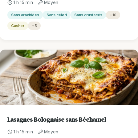
1 h 15 min
Moyen
Sans arachides
Sans céleri
Sans crustacés
+10
Casher
+5
Lasagnes Bolognaise sans Béchamel
1 h 15 min
Moyen