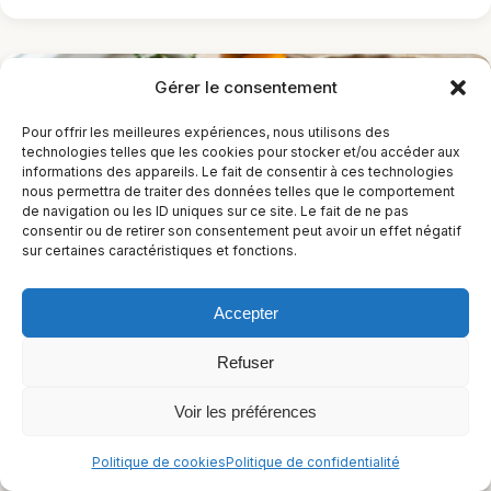
Gérer le consentement
Pour offrir les meilleures expériences, nous utilisons des
technologies telles que les cookies pour stocker et/ou accéder aux
informations des appareils. Le fait de consentir à ces technologies
nous permettra de traiter des données telles que le comportement
de navigation ou les ID uniques sur ce site. Le fait de ne pas
consentir ou de retirer son consentement peut avoir un effet négatif
sur certaines caractéristiques et fonctions.
Quiche chèvre miel sans pâte
Accepter
50 min
Facile
Refuser
Sans arachides
Sans céleri
Sans crustacés
+9
Voir les préférences
Flexitarien
+3
Politique de cookies
Politique de confidentialité