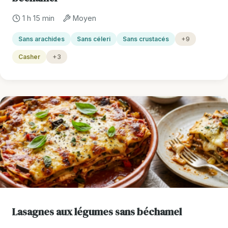
1 h 15 min
Moyen
Sans arachides
Sans céleri
Sans crustacés
+9
Casher
+3
Lasagnes aux légumes sans béchamel