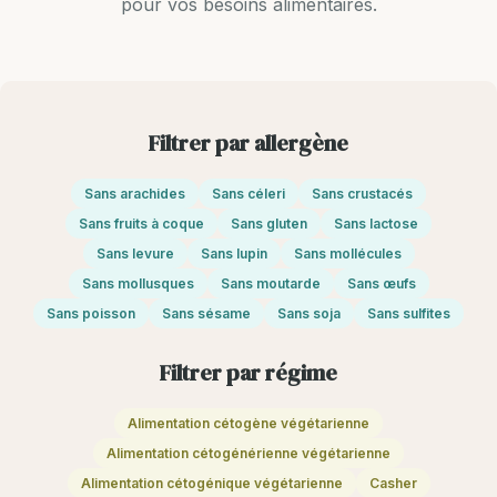
pour vos besoins alimentaires.
Filtrer par allergène
Sans arachides
Sans céleri
Sans crustacés
Sans fruits à coque
Sans gluten
Sans lactose
Sans levure
Sans lupin
Sans mollécules
Sans mollusques
Sans moutarde
Sans œufs
Sans poisson
Sans sésame
Sans soja
Sans sulfites
Filtrer par régime
Alimentation cétogène végétarienne
Alimentation cétogénérienne végétarienne
Alimentation cétogénique végétarienne
Casher