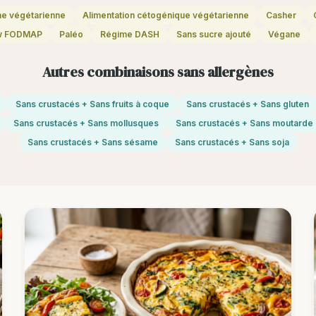
ne végétarienne
Alimentation cétogénique végétarienne
Casher
w FODMAP
Paléo
Régime DASH
Sans sucre ajouté
Végane
Autres combinaisons sans allergènes
Sans crustacés + Sans fruits à coque
Sans crustacés + Sans gluten
Sans crustacés + Sans mollusques
Sans crustacés + Sans moutarde
Sans crustacés + Sans sésame
Sans crustacés + Sans soja