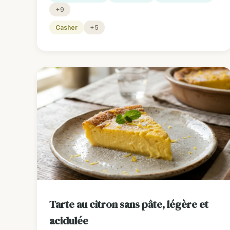
+9
Casher
+5
Tarte au citron sans pâte, légère et
acidulée