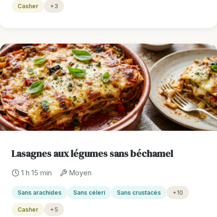
Casher
+3
Lasagnes aux légumes sans béchamel
1 h 15 min
Moyen
Sans arachides
Sans céleri
Sans crustacés
+10
Casher
+5