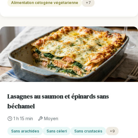
Alimentation cétogène végétarienne
+7
Lasagnes au saumon et épinards sans
béchamel
1 h 15 min
Moyen
Sans arachides
Sans céleri
Sans crustacés
+9