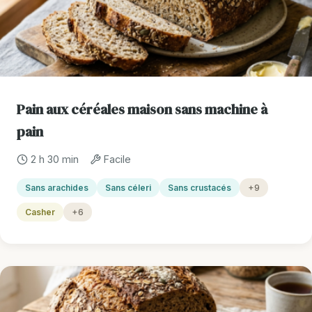
Pain aux céréales maison sans machine à
pain
2 h 30 min
Facile
Sans arachides
Sans céleri
Sans crustacés
+9
Casher
+6