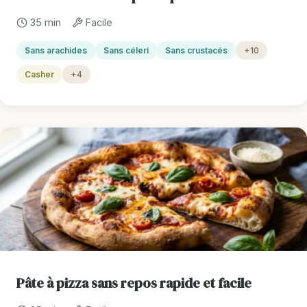
35 min
Facile
Sans arachides
Sans céleri
Sans crustacés
+10
Casher
+4
Pâte à pizza sans repos rapide et facile