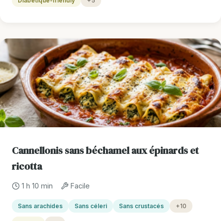
Diabétique-friendly
+5
Cannellonis sans béchamel aux épinards et
ricotta
1 h 10 min
Facile
Sans arachides
Sans céleri
Sans crustacés
+10