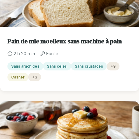
Pain de mie moelleux sans machine à pain
2 h 20 min
Facile
Sans arachides
Sans céleri
Sans crustacés
+9
Casher
+3