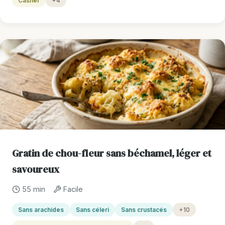
Casher
+4
Gratin de chou-fleur sans béchamel, léger et
savoureux
55 min
Facile
Sans arachides
Sans céleri
Sans crustacés
+10