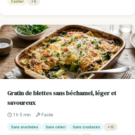
Casher
+5
Gratin de blettes sans béchamel, léger et
savoureux
1 h 5 min
Facile
Sans arachides
Sans céleri
Sans crustacés
+10