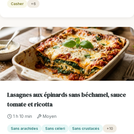
Casher
+6
Lasagnes aux épinards sans béchamel, sauce
tomate et ricotta
1 h 10 min
Moyen
Sans arachides
Sans céleri
Sans crustacés
+10