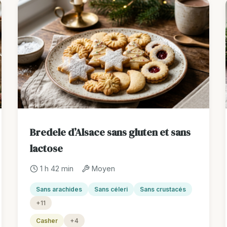
Bredele d’Alsace sans gluten et sans
lactose
1 h 42 min
Moyen
Sans arachides
Sans céleri
Sans crustacés
+11
Casher
+4