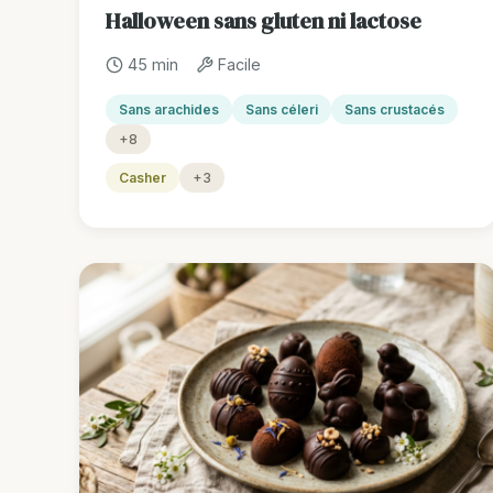
Halloween sans gluten ni lactose
45 min
Facile
Sans arachides
Sans céleri
Sans crustacés
+8
Casher
+3