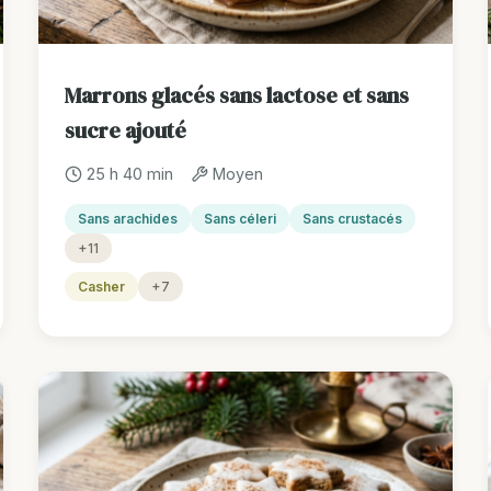
Marrons glacés sans lactose et sans
sucre ajouté
25 h 40 min
Moyen
Sans arachides
Sans céleri
Sans crustacés
+11
Casher
+7