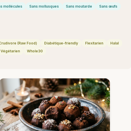
s mollécules
Sans mollusques
Sans moutarde
Sans œufs
Crudivore (Raw Food)
Diabétique-friendly
Flexitarien
Halal
Végétarien
Whole30