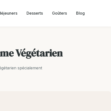
 déjeuners
Desserts
Goûters
Blog
ime Végétarien
égétarien spécialement