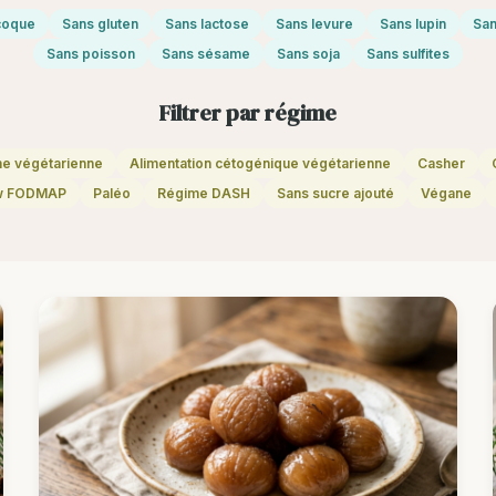
 coque
Sans gluten
Sans lactose
Sans levure
Sans lupin
San
Sans poisson
Sans sésame
Sans soja
Sans sulfites
Filtrer par régime
ne végétarienne
Alimentation cétogénique végétarienne
Casher
w FODMAP
Paléo
Régime DASH
Sans sucre ajouté
Végane