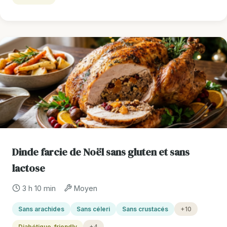
Dinde farcie de Noël sans gluten et sans
lactose
3 h 10 min
Moyen
Sans arachides
Sans céleri
Sans crustacés
+10
Diabétique-friendly
+4