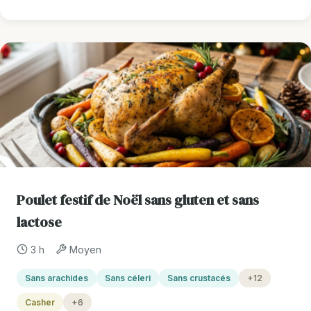
Poulet festif de Noël sans gluten et sans
lactose
3 h
Moyen
Sans arachides
Sans céleri
Sans crustacés
+12
Casher
+6