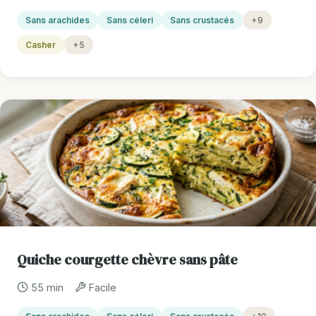
Sans arachides
Sans céleri
Sans crustacés
+9
Casher
+5
Quiche courgette chèvre sans pâte
55 min
Facile