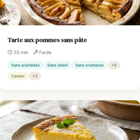
Tarte aux pommes sans pâte
55 min
Facile
Sans arachides
Sans céleri
Sans crustacés
+9
Casher
+3