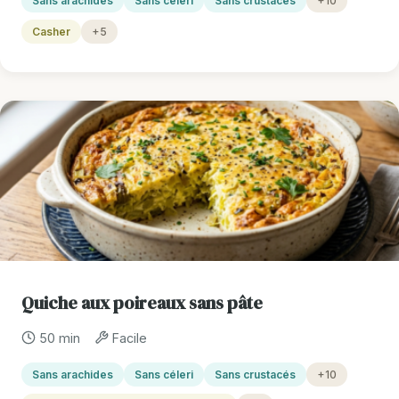
Sans arachides
Sans céleri
Sans crustacés
+10
Casher
+5
Quiche aux poireaux sans pâte
50 min
Facile
Sans arachides
Sans céleri
Sans crustacés
+10