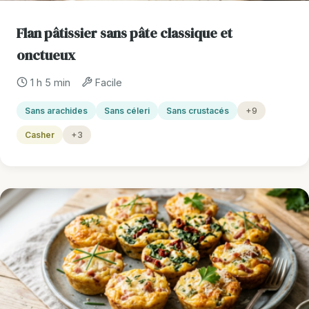
Flan pâtissier sans pâte classique et
onctueux
1 h 5 min
Facile
Sans arachides
Sans céleri
Sans crustacés
+9
Casher
+3