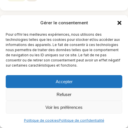
Gérer le consentement
Pour offrir les meilleures expériences, nous utilisons des
technologies telles que les cookies pour stocker et/ou accéder aux
informations des appareils. Le fait de consentir à ces technologies
nous permettra de traiter des données telles que le comportement
de navigation ou les ID uniques sur ce site. Le fait de ne pas
consentir ou de retirer son consentement peut avoir un effet négatif
sur certaines caractéristiques et fonctions.
Accepter
Marrons glacés sans lactose et sans sucre
ajouté
Refuser
25 h 40 min
Moyen
Voir les préférences
Sans arachides
Sans céleri
Sans crustacés
+11
Politique de cookies
Politique de confidentialité
Casher
+7