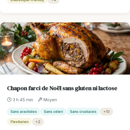
Chapon farci de Noël sans gluten ni lactose
3 h 45 min
Moyen
Sans arachides
Sans céleri
Sans crustacés
+10
Flexitarien
+2