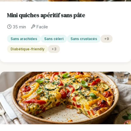
Mini quiches apéritif sans pâte
35 min
Facile
Sans arachides
Sans céleri
Sans crustacés
+9
Diabétique-friendly
+3