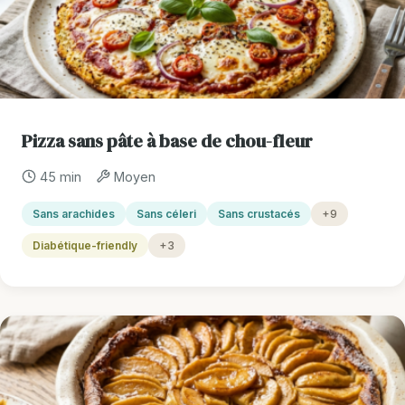
Pizza sans pâte à base de chou-fleur
45 min
Moyen
Sans arachides
Sans céleri
Sans crustacés
+9
Diabétique-friendly
+3