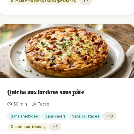
Alimentation cétogène végétarienne
+7
Quiche aux lardons sans pâte
50 min
Facile
Sans arachides
Sans céleri
Sans crustacés
+10
Diabétique-friendly
+3