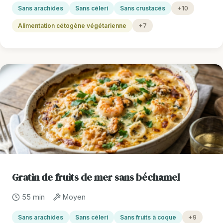
Sans arachides
Sans céleri
Sans crustacés
+10
Alimentation cétogène végétarienne
+7
Gratin de fruits de mer sans béchamel
55 min
Moyen
Sans arachides
Sans céleri
Sans fruits à coque
+9