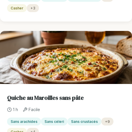
Casher
+3
Quiche au Maroilles sans pâte
1 h
Facile
Sans arachides
Sans céleri
Sans crustacés
+9
Casher
+4