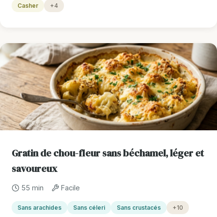
Casher
+4
Gratin de chou-fleur sans béchamel, léger et
savoureux
55 min
Facile
Sans arachides
Sans céleri
Sans crustacés
+10