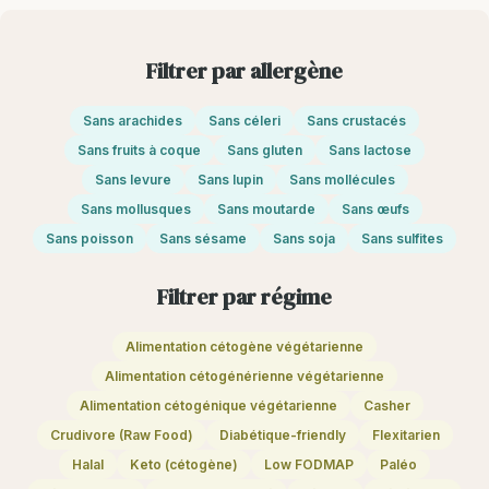
Filtrer par allergène
Sans arachides
Sans céleri
Sans crustacés
Sans fruits à coque
Sans gluten
Sans lactose
Sans levure
Sans lupin
Sans mollécules
Sans mollusques
Sans moutarde
Sans œufs
Sans poisson
Sans sésame
Sans soja
Sans sulfites
Filtrer par régime
Alimentation cétogène végétarienne
Alimentation cétogénérienne végétarienne
Alimentation cétogénique végétarienne
Casher
Crudivore (Raw Food)
Diabétique-friendly
Flexitarien
Halal
Keto (cétogène)
Low FODMAP
Paléo