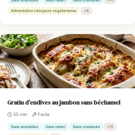
Sans arachides
Sans céleri
Sans crustacés
+11
Alimentation cétogène végétarienne
+6
Gratin d’endives au jambon sans béchamel
55 min
Facile
Sans arachides
Sans céleri
Sans crustacés
+11