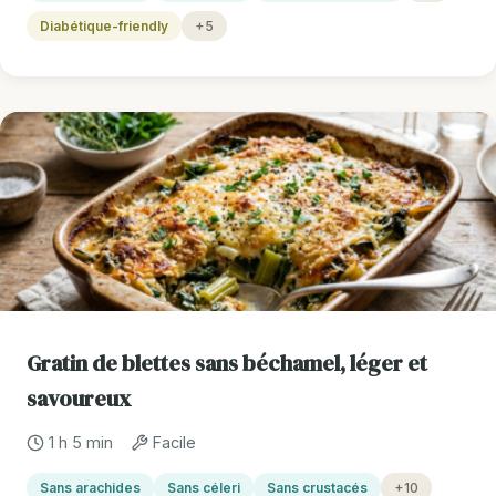
Diabétique-friendly
+5
Gratin de blettes sans béchamel, léger et
savoureux
1 h 5 min
Facile
Sans arachides
Sans céleri
Sans crustacés
+10