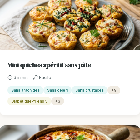
Mini quiches apéritif sans pâte
35 min
Facile
Sans arachides
Sans céleri
Sans crustacés
+9
Diabétique-friendly
+3