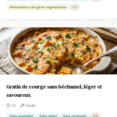
Alimentation cétogène végétarienne
+7
Gratin de courge sans béchamel, léger et
savoureux
1 h
Facile
Sans arachides
Sans céleri
Sans crustacés
+11