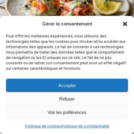
Gérer le consentement
Saumon fumé de Noël sans gluten, sauce à
Pour offrir les meilleures expériences, nous utilisons des
technologies telles que les cookies pour stocker et/ou accéder aux
l’aneth et citron
informations des appareils. Le fait de consentir à ces technologies
nous permettra de traiter des données telles que le comportement
15 min
Facile
de navigation ou les ID uniques sur ce site. Le fait de ne pas
consentir ou de retirer son consentement peut avoir un effet négatif
sur certaines caractéristiques et fonctions.
Sans arachides
Sans céleri
Sans crustacés
+10
Diabétique-friendly
+4
Accepter
Refuser
Voir les préférences
Politique de cookies
Politique de confidentialité