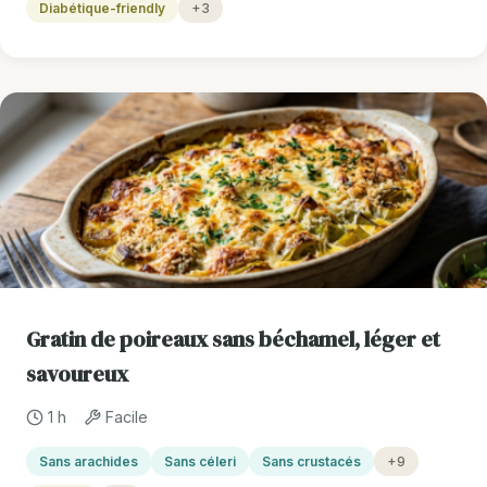
Diabétique-friendly
+3
Gratin de poireaux sans béchamel, léger et
savoureux
1 h
Facile
Sans arachides
Sans céleri
Sans crustacés
+9