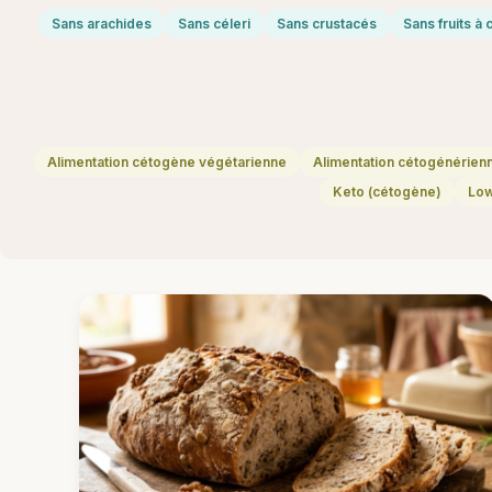
Sans arachides
Sans céleri
Sans crustacés
Sans fruits à
Alimentation cétogène végétarienne
Alimentation cétogénérien
Keto (cétogène)
Lo