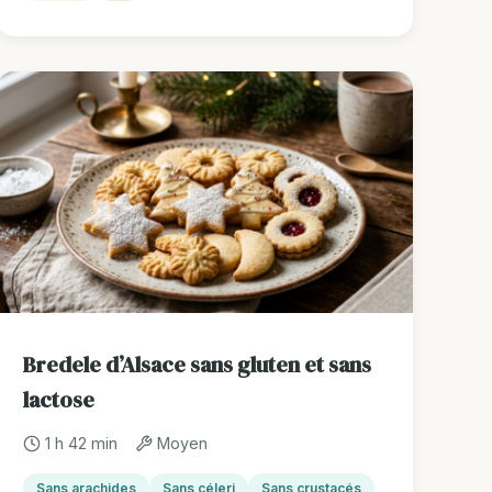
Bredele d’Alsace sans gluten et sans
lactose
1 h 42 min
Moyen
Sans arachides
Sans céleri
Sans crustacés