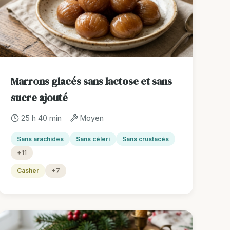
Marrons glacés sans lactose et sans
sucre ajouté
25 h 40 min
Moyen
Sans arachides
Sans céleri
Sans crustacés
+11
Casher
+7