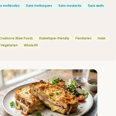
s mollécules
Sans mollusques
Sans moutarde
Sans œufs
Crudivore (Raw Food)
Diabétique-friendly
Flexitarien
Halal
Végétarien
Whole30