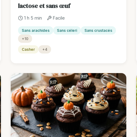
lactose et sans œuf
1 h 5 min
Facile
Sans arachides
Sans céleri
Sans crustacés
+10
Casher
+4