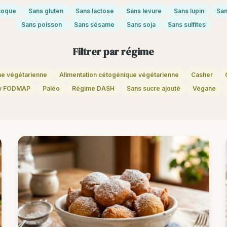
 coque
Sans gluten
Sans lactose
Sans levure
Sans lupin
San
Sans poisson
Sans sésame
Sans soja
Sans sulfites
Filtrer par régime
ne végétarienne
Alimentation cétogénique végétarienne
Casher
w FODMAP
Paléo
Régime DASH
Sans sucre ajouté
Végane