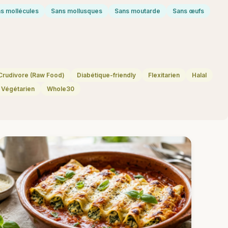
s mollécules
Sans mollusques
Sans moutarde
Sans œufs
Crudivore (Raw Food)
Diabétique-friendly
Flexitarien
Halal
Végétarien
Whole30