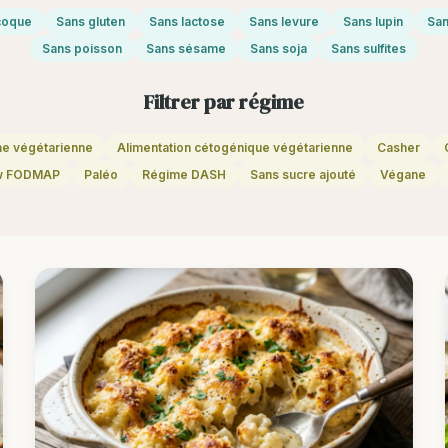
 coque
Sans gluten
Sans lactose
Sans levure
Sans lupin
San
Sans poisson
Sans sésame
Sans soja
Sans sulfites
Filtrer par régime
ne végétarienne
Alimentation cétogénique végétarienne
Casher
w FODMAP
Paléo
Régime DASH
Sans sucre ajouté
Végane