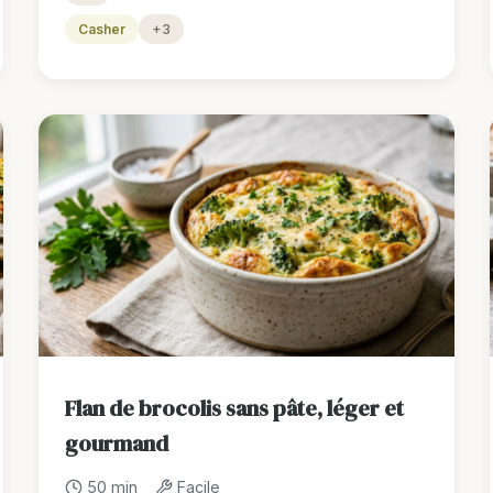
Casher
+3
Flan de brocolis sans pâte, léger et
gourmand
50 min
Facile