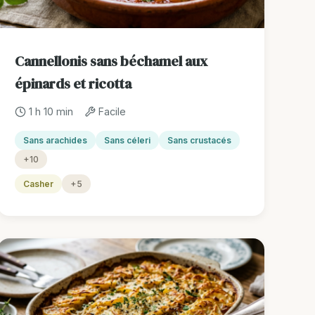
Cannellonis sans béchamel aux
épinards et ricotta
1 h 10 min
Facile
Sans arachides
Sans céleri
Sans crustacés
+10
Casher
+5