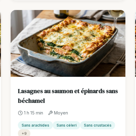
Lasagnes au saumon et épinards sans
béchamel
1 h 15 min
Moyen
Sans arachides
Sans céleri
Sans crustacés
+9