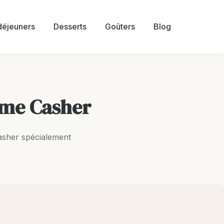
 déjeuners
Desserts
Goûters
Blog
ime Casher
casher spécialement