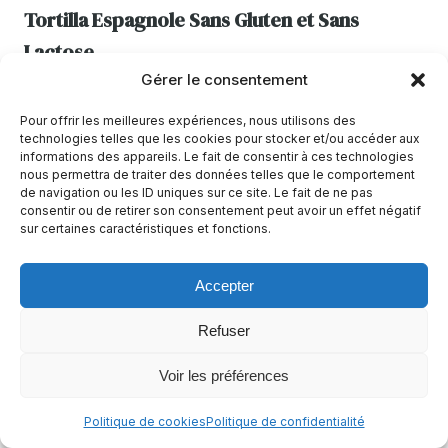
Tortilla Espagnole Sans Gluten et Sans
Lactose
Gérer le consentement
40 min
Facile
Pour offrir les meilleures expériences, nous utilisons des
Sans arachides
Sans céleri
Sans crustacés
+11
technologies telles que les cookies pour stocker et/ou accéder aux
informations des appareils. Le fait de consentir à ces technologies
Casher
+6
nous permettra de traiter des données telles que le comportement
de navigation ou les ID uniques sur ce site. Le fait de ne pas
consentir ou de retirer son consentement peut avoir un effet négatif
sur certaines caractéristiques et fonctions.
Accepter
Refuser
Voir les préférences
Politique de cookies
Politique de confidentialité