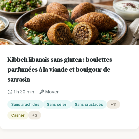
Kibbeh libanais sans gluten : boulettes
parfumées à la viande et boulgour de
sarrasin
1 h 30 min
Moyen
Sans arachides
Sans céleri
Sans crustacés
+11
Casher
+3