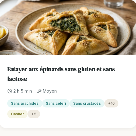
Fatayer aux épinards sans gluten et sans
lactose
2 h 5 min
Moyen
Sans arachides
Sans céleri
Sans crustacés
+10
Casher
+5