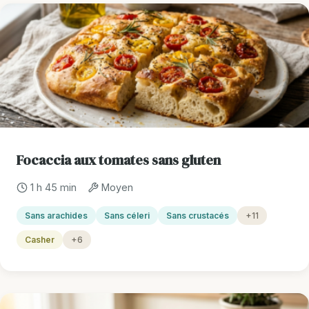
Focaccia aux tomates sans gluten
1 h 45 min
Moyen
Sans arachides
Sans céleri
Sans crustacés
+11
Casher
+6