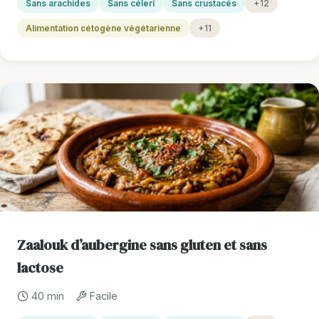
Sans arachides
Sans céleri
Sans crustacés
+12
Alimentation cétogène végétarienne
+11
Zaalouk d’aubergine sans gluten et sans
lactose
40 min
Facile