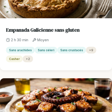
Empanada Galicienne sans gluten
2 h 30 min
Moyen
Sans arachides
Sans céleri
Sans crustacés
+9
Casher
+2