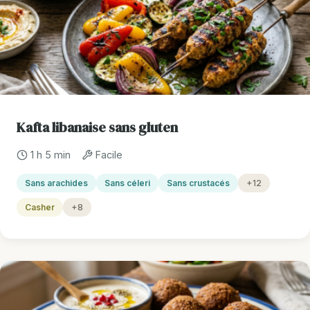
Kafta libanaise sans gluten
1 h 5 min
Facile
Sans arachides
Sans céleri
Sans crustacés
+12
Casher
+8