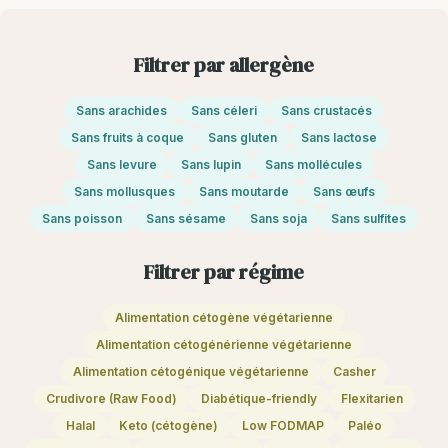
Filtrer par allergène
Sans arachides
Sans céleri
Sans crustacés
Sans fruits à coque
Sans gluten
Sans lactose
Sans levure
Sans lupin
Sans mollécules
Sans mollusques
Sans moutarde
Sans œufs
Sans poisson
Sans sésame
Sans soja
Sans sulfites
Filtrer par régime
Alimentation cétogène végétarienne
Alimentation cétogénérienne végétarienne
Alimentation cétogénique végétarienne
Casher
Crudivore (Raw Food)
Diabétique-friendly
Flexitarien
Halal
Keto (cétogène)
Low FODMAP
Paléo