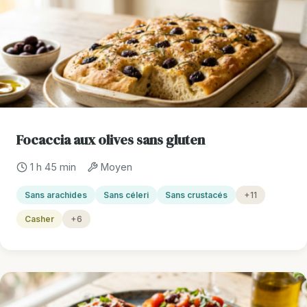
Focaccia aux olives sans gluten
1 h 45 min
Moyen
Sans arachides
Sans céleri
Sans crustacés
+11
Casher
+6