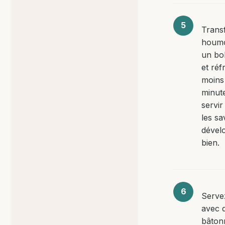
Trans
houm
un bo
et réf
moins
minut
servi
les sa
dével
bien.
Servez
avec 
bâton