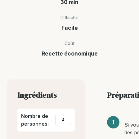
30 min
Difficulté
Facile
Coût
Recette économique
Ingrédients
Préparat
Nombre de
personnes:
Si vou
des po