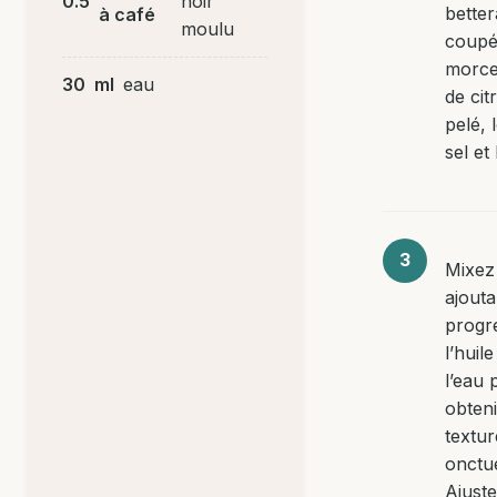
0.5
noir
bette
à café
moulu
coupé
morce
30
ml
eau
de citr
pelé, 
sel et
Mixez
ajouta
progr
l’huile
l’eau 
obten
textur
onctu
Ajuste