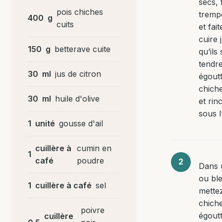
secs, 
pois chiches
trempe
400
g
cuits
et fait
cuire 
150
g
betterave cuite
qu’ils
tendre
30
ml
jus de citron
égoutt
chiche
30
ml
huile d'olive
et rin
sous l
1
unité
gousse d'ail
cuillère à
cumin en
1
café
poudre
Dans 
ou bl
1
cuillère à café
sel
mettez
chich
poivre
égoutt
cuillère