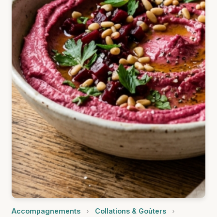
Accompagnements
›
Collations & Goûters
›