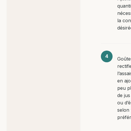
quanti
néces
la con
désiré
Goûte
rectifi
l’ass
en aj
peu pl
de jus
ou d’é
selon
préfé