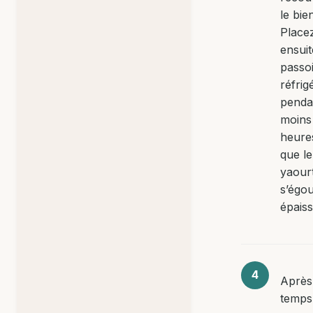
le bie
Place
ensuit
passo
réfrig
penda
moins
heures
que le
yaour
s’égou
épaiss
Après
temps