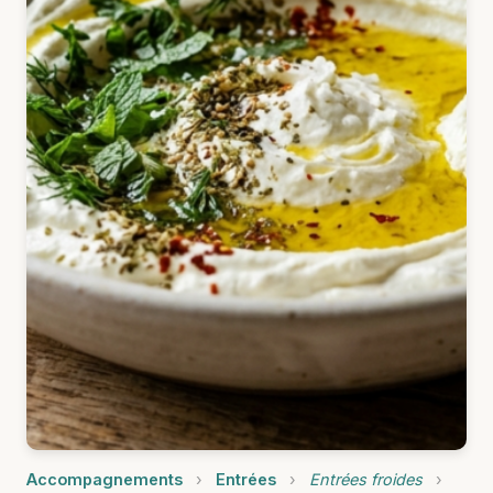
Accompagnements
›
Entrées
›
Entrées froides
›