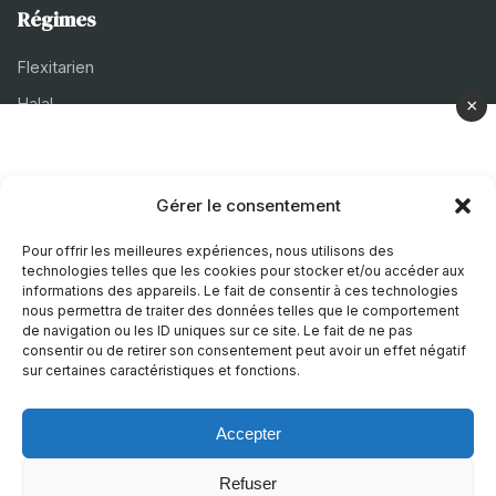
Régimes
Flexitarien
Halal
×
Casher
Végétarien
Gérer le consentement
À propos
Pour offrir les meilleures expériences, nous utilisons des
technologies telles que les cookies pour stocker et/ou accéder aux
Mentions légales
informations des appareils. Le fait de consentir à ces technologies
nous permettra de traiter des données telles que le comportement
Politique de confidentialité
de navigation ou les ID uniques sur ce site. Le fait de ne pas
consentir ou de retirer son consentement peut avoir un effet négatif
Politique de cookies
sur certaines caractéristiques et fonctions.
Accepter
© 2026 Recettes Sans
|
Realise par
Nature Digitale
Refuser