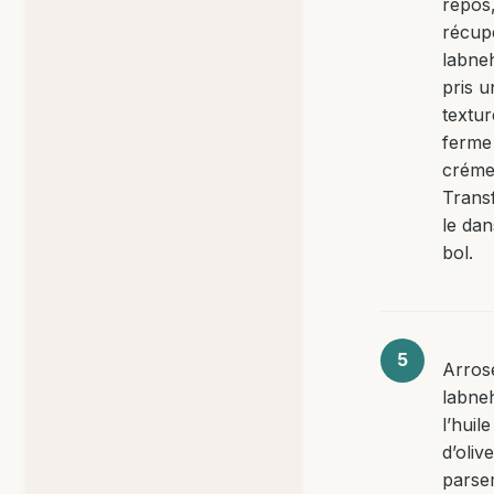
repos
récup
labneh
pris u
textur
ferme
créme
Trans
le da
bol.
Arros
labne
l’huile
d’olive
parse