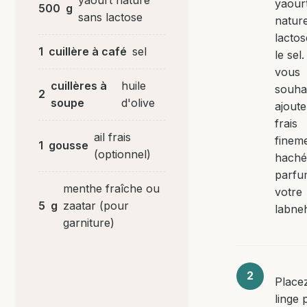
yaour
500
g
sans lactose
natur
lacto
1
cuillère à café
sel
le sel.
vous
cuillères à
huile
souhai
2
soupe
d'olive
ajoutez
frais
ail frais
finem
1
gousse
(optionnel)
haché
parfu
menthe fraîche ou
votre
5
g
zaatar (pour
labne
garniture)
Place
linge 