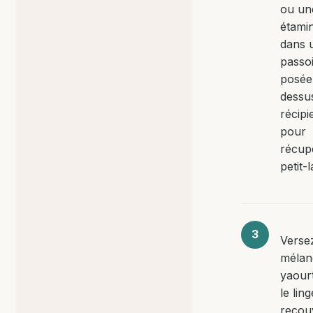
ou un
étamin
dans 
passo
posée
dessu
récipi
pour
récup
petit-la
Versez
mélan
yaour
le ling
recou