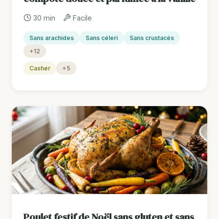
30 min
Facile
Sans arachides
Sans céleri
Sans crustacés
+12
Casher
+5
Poulet festif de Noël sans gluten et sans