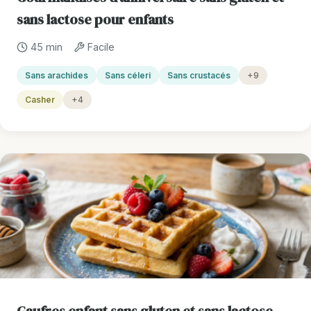
sans lactose pour enfants
45 min
Facile
Sans arachides
Sans céleri
Sans crustacés
+9
Casher
+4