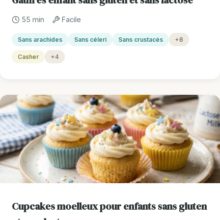
Gaufres enfant sans gluten et sans lactose
55 min
Facile
Sans arachides
Sans céleri
Sans crustacés
+8
Casher
+4
Cupcakes moelleux pour enfants sans gluten