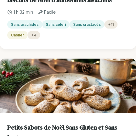
biscuits de Noël traditionnels alsaciens
1 h 32 min
Facile
Sans arachides
Sans céleri
Sans crustacés
+11
Casher
+4
Petits Sabots de Noël Sans Gluten et Sans