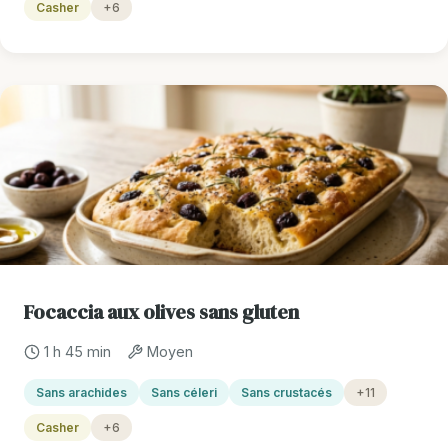
Casher
+6
Focaccia aux olives sans gluten
1 h 45 min
Moyen
Sans arachides
Sans céleri
Sans crustacés
+11
Casher
+6