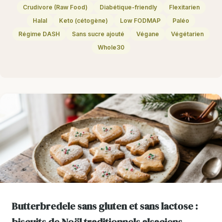
Crudivore (Raw Food)
Diabétique-friendly
Flexitarien
Halal
Keto (cétogène)
Low FODMAP
Paléo
Régime DASH
Sans sucre ajouté
Végane
Végétarien
Whole30
Butterbredele sans gluten et sans lactose :