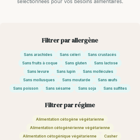
sélectionnées pour vos besoins alimentaires.
Filtrer par allergène
Sans arachides
Sans céleri
Sans crustacés
Sans fruits à coque
Sans gluten
Sans lactose
Sans levure
Sans lupin
Sans mollécules
Sans mollusques
Sans moutarde
Sans œufs
Sans poisson
Sans sésame
Sans soja
Sans sulfites
Filtrer par régime
Alimentation cétogène végétarienne
Alimentation cétogénérienne végétarienne
Alimentation cétogénique végétarienne
Casher