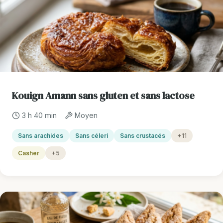
Kouign Amann sans gluten et sans lactose
3 h 40 min
Moyen
Sans arachides
Sans céleri
Sans crustacés
+11
Casher
+5