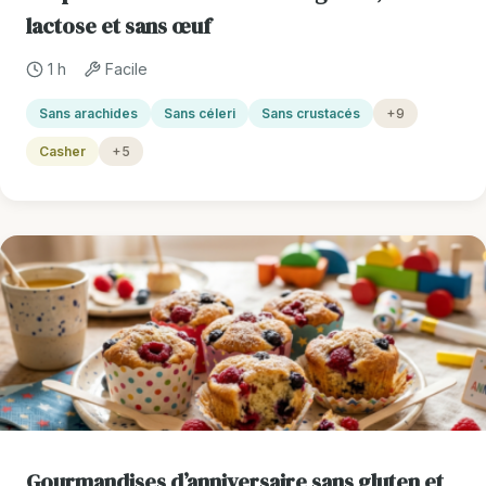
lactose et sans œuf
1 h
Facile
Sans arachides
Sans céleri
Sans crustacés
+9
Casher
+5
Gourmandises d’anniversaire sans gluten et