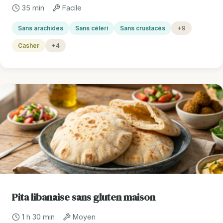
35 min
Facile
Sans arachides
Sans céleri
Sans crustacés
+9
Casher
+4
Pita libanaise sans gluten maison
1 h 30 min
Moyen