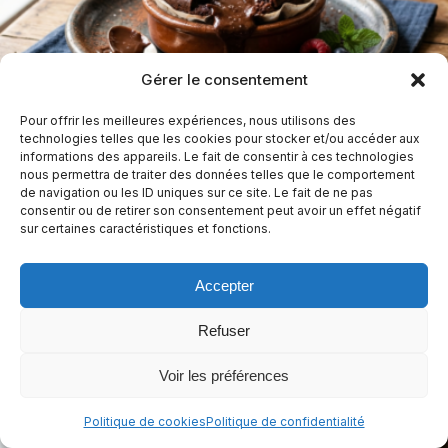
Gérer le consentement
Fondant au chocolat sans gluten préparé au
Pour offrir les meilleures expériences, nous utilisons des
technologies telles que les cookies pour stocker et/ou accéder aux
Cookeo
informations des appareils. Le fait de consentir à ces technologies
nous permettra de traiter des données telles que le comportement
30 min
Facile
de navigation ou les ID uniques sur ce site. Le fait de ne pas
consentir ou de retirer son consentement peut avoir un effet négatif
sur certaines caractéristiques et fonctions.
Sans arachides
Sans céleri
Sans crustacés
+10
Casher
+4
Accepter
Refuser
Voir les préférences
Politique de cookies
Politique de confidentialité