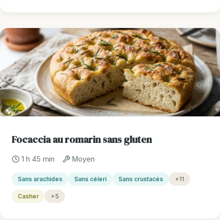
Focaccia au romarin sans gluten
1 h 45 min
Moyen
Sans arachides
Sans céleri
Sans crustacés
+11
Casher
+5