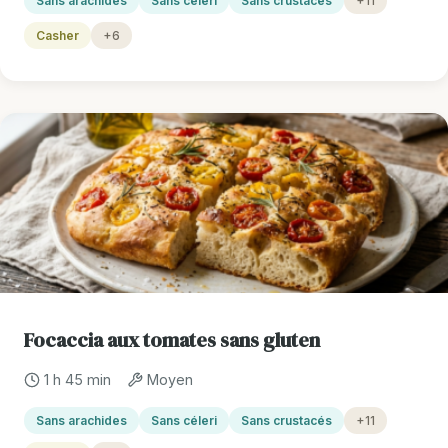
Sans arachides
Sans céleri
Sans crustacés
+11
Casher
+6
Focaccia aux tomates sans gluten
1 h 45 min
Moyen
Sans arachides
Sans céleri
Sans crustacés
+11