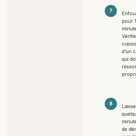
Enfou
pour 
minut
Vérifie
cuisso
d’un 
qui do
ressor
propr
Laisser
quelq
minut
de dé