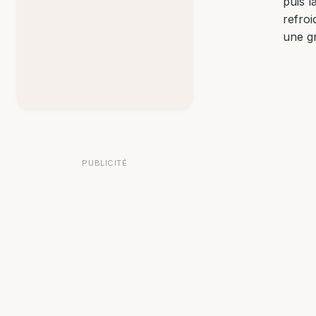
puis l
refroi
une gr
PUBLICITÉ