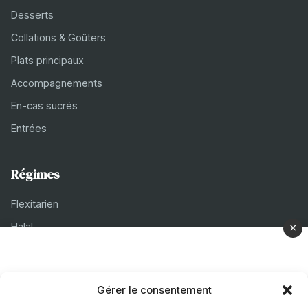
Desserts
Collations & Goûters
Plats principaux
Accompagnements
En-cas sucrés
Entrées
Régimes
Flexitarien
Halal
×
Casher
Végétarien
Gérer le consentement