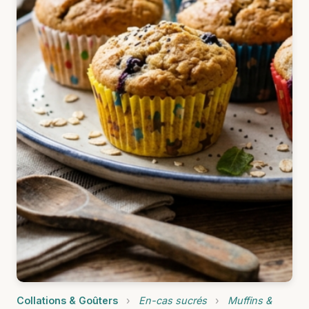
Collations & Goûters
›
En-cas sucrés
›
Muffins &