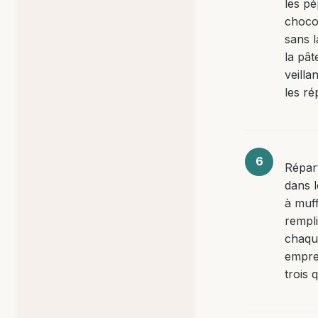
les pé
chocol
sans l
la pât
veilla
les rép
Répart
dans 
à muff
rempl
chaqu
empre
trois 