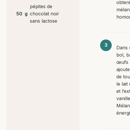
obten
pépites de
mélan
50
g
chocolat noir
homo
sans lactose
Dans 
bol, b
œufs 
ajoute
de tou
le lai
et l’ex
vanille
Mélan
énerg