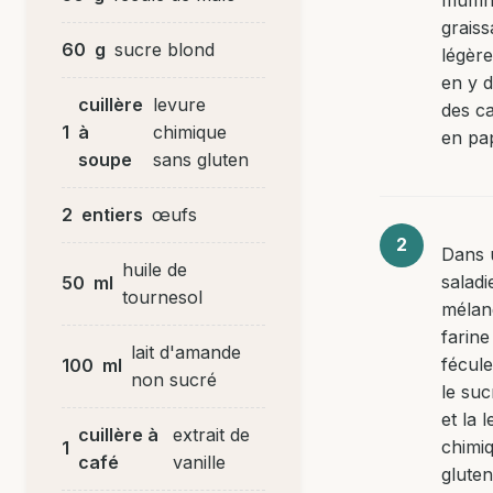
graiss
60
g
sucre blond
légèr
en y 
cuillère
levure
des ca
1
à
chimique
en pap
soupe
sans gluten
2
entiers
œufs
Dans 
huile de
saladi
50
ml
tournesol
mélan
farine 
lait d'amande
fécule
100
ml
non sucré
le suc
et la 
cuillère à
extrait de
chimi
1
café
vanille
gluten