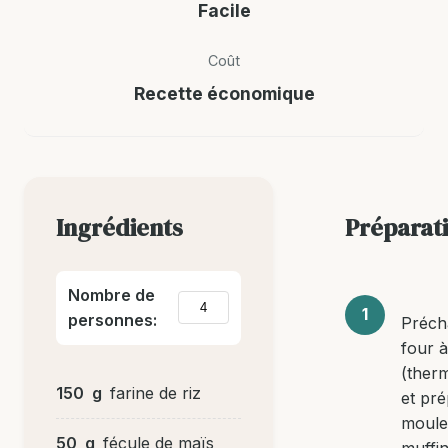
Facile
Coût
Recette économique
Ingrédients
Préparat
Nombre de
personnes:
Préch
four 
(therm
150
g
farine de riz
et pr
moule
50
g
fécule de maïs
muffin