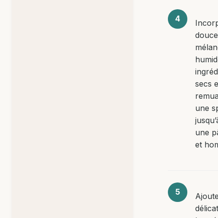
Incor
douce
mélan
humid
ingréd
secs 
remua
une s
jusqu’
une pâ
et ho
Ajout
délic