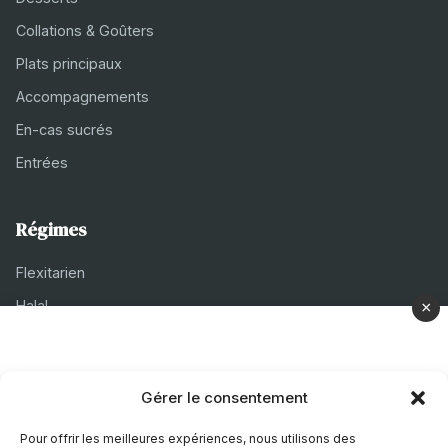
Collations & Goûters
Plats principaux
Accompagnements
En-cas sucrés
Entrées
Régimes
Flexitarien
Halal
×
Casher
Végétarien
Gérer le consentement
À propos
Pour offrir les meilleures expériences, nous utilisons des