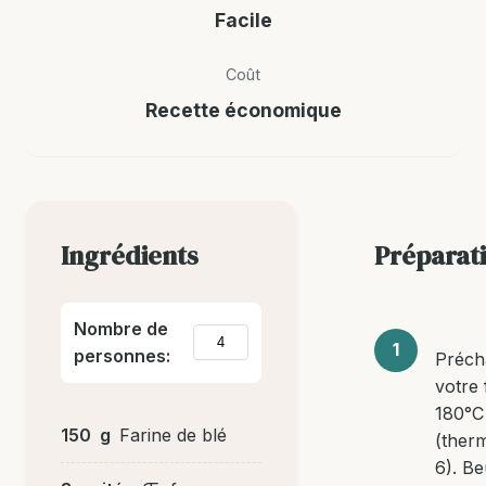
Facile
Coût
Recette économique
Ingrédients
Préparat
Nombre de
personnes:
Préch
votre 
180°C
150
g
Farine de blé
(ther
6). B