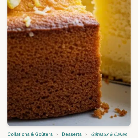
Collations & Goûters
›
Desserts
›
Gâteaux & Cakes