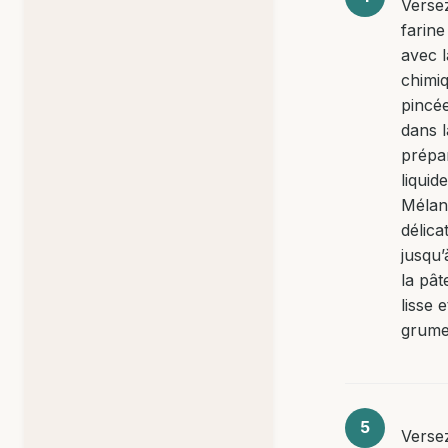
Versez
farine
avec l
chimiq
pincée
dans l
prépa
liquide
Mélan
délic
jusqu’
la pât
lisse 
grume
Versez