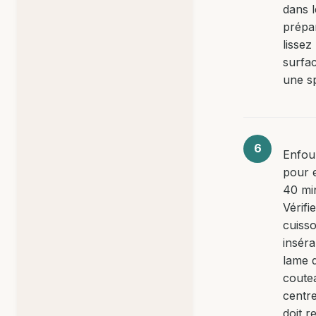
dans 
prépa
lissez 
surfa
une sp
Enfou
pour 
40 mi
Vérifi
cuiss
inséra
lame 
coute
centre
doit r