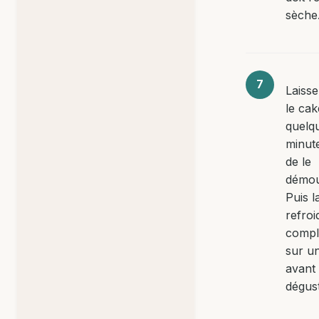
sèche
Laisse
le cak
quelq
minut
de le
démou
Puis l
refroi
compl
sur un
avant 
dégust