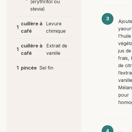
(érythritol ou
stevia)
Ajoute
cuillère à
Levure
1
yaour
café
chimique
l’huile
végéta
cuillère à
Extrait de
1
jus de
café
vanille
frais,
de cit
1
pincée
Sel fin
l’extra
vanille
Mélan
pour
homog