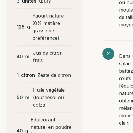
3
unités
Œufs
ou hu
moule
Yaourt nature
de tail
(0% matière
moyen
125
g
grasse de
préférence)
Jus de citron
Dans 
40
ml
frais
saladi
battez
1
citron
Zeste de citron
œufs 
l’édul
Huile végétale
nature
50
ml
(tournesol ou
obten
colza)
mélan
mouss
Édulcorant
clair.
naturel en poudre
40
g