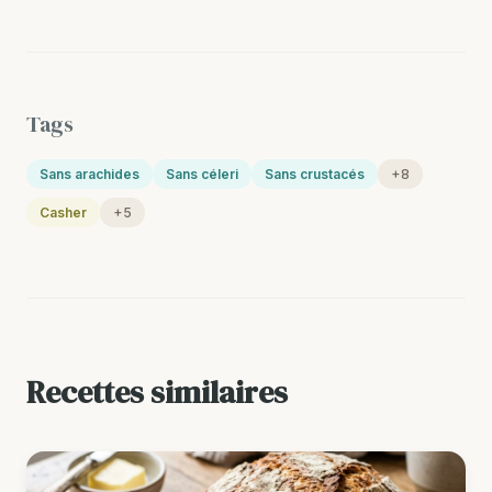
Tags
Sans arachides
Sans céleri
Sans crustacés
+8
Casher
+5
Recettes similaires