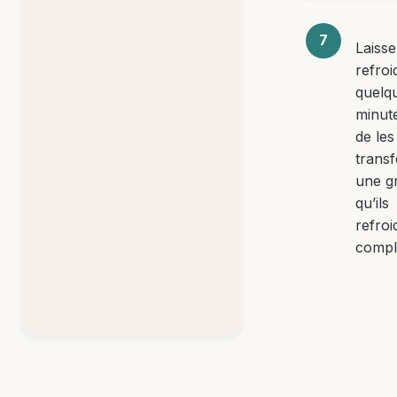
Laisse
refroi
quelq
minut
de les
transf
une gr
qu’ils
refroi
compl