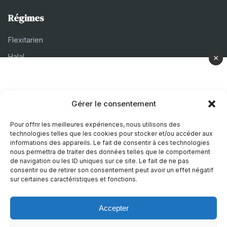
Régimes
Flexitarien
Halal
×
Casher
Végétarien
Gérer le consentement
À propos
Pour offrir les meilleures expériences, nous utilisons des
technologies telles que les cookies pour stocker et/ou accéder aux
Mentions légales
informations des appareils. Le fait de consentir à ces technologies
nous permettra de traiter des données telles que le comportement
Politique de confidentialité
de navigation ou les ID uniques sur ce site. Le fait de ne pas
consentir ou de retirer son consentement peut avoir un effet négatif
Politique de cookies
sur certaines caractéristiques et fonctions.
Accepter
© 2026 Recettes Sans
|
Realise par
Nature Digitale