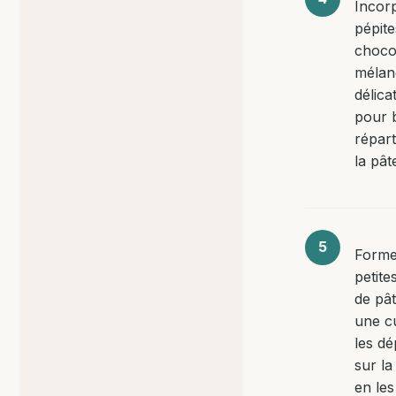
Incor
pépite
choco
mélan
délic
pour b
répart
la pât
Forme
petite
de pâ
une cu
les d
sur la
en les