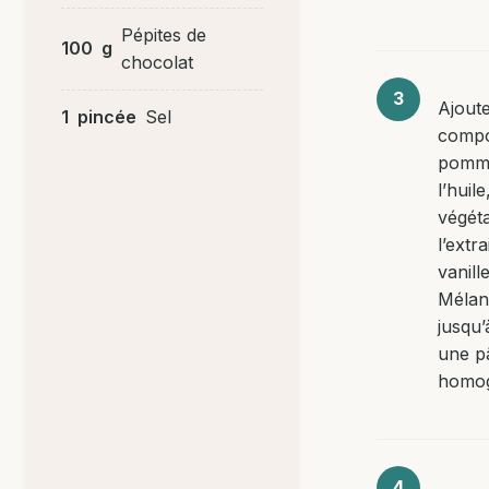
Pépites de
100
g
chocolat
Ajoute
1
pincée
Sel
compo
pomm
l’huile,
végéta
l’extra
vanille
Mélan
jusqu’
une p
homo