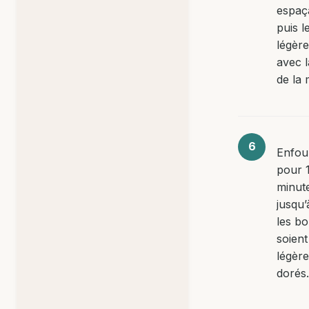
espaç
puis l
légèr
avec 
de la 
Enfou
pour 1
minut
jusqu’
les bo
soient
légèr
dorés.