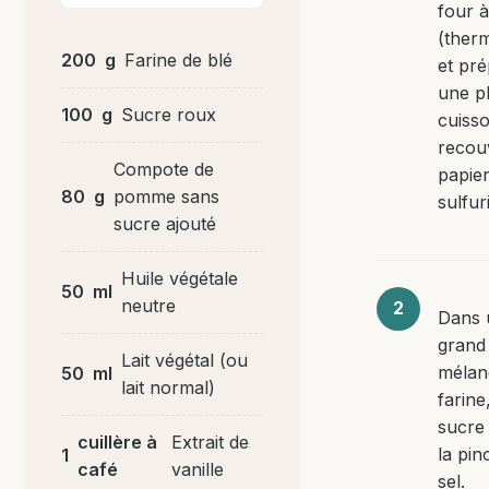
four 
(therm
200
g
Farine de blé
et pr
une p
100
g
Sucre roux
cuiss
recou
Compote de
papie
80
g
pomme sans
sulfur
sucre ajouté
Huile végétale
50
ml
neutre
Dans 
grand 
Lait végétal (ou
mélan
50
ml
lait normal)
farine,
sucre
cuillère à
Extrait de
la pin
1
café
vanille
sel.