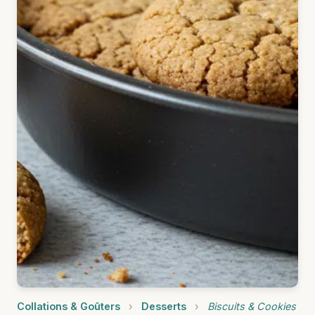
Collations & Goûters
›
Desserts
›
Biscuits & Cookies