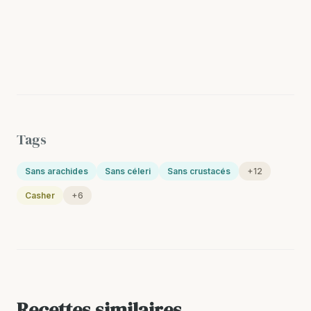
Tags
Sans arachides
Sans céleri
Sans crustacés
+12
Casher
+6
Recettes similaires