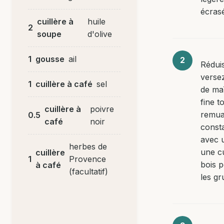
écras
cuillère à
huile
2
soupe
d'olive
1
gousse
ail
Réduis
versez
1
cuillère à café
sel
de maï
fine t
cuillère à
poivre
remua
0.5
café
noir
const
avec 
herbes de
une cu
cuillère
1
Provence
bois p
à café
(facultatif)
les g