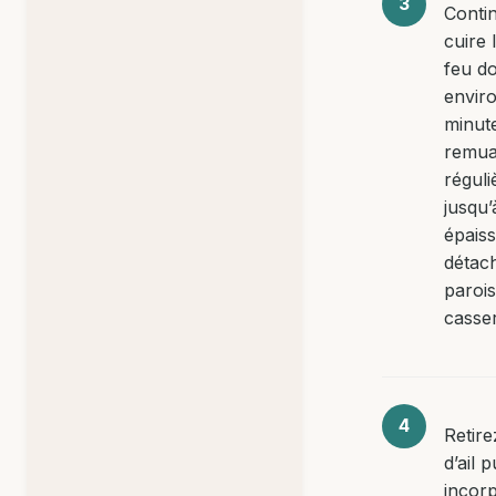
Conti
cuire 
feu d
envir
minut
remua
régul
jusqu’
épaiss
détac
parois
casser
Retire
d’ail p
incorp