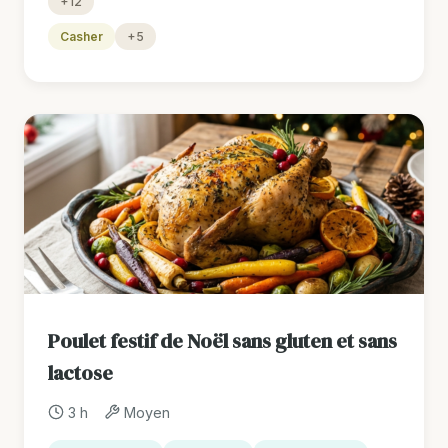
+12
Casher
+5
Poulet festif de Noël sans gluten et sans
lactose
3 h
Moyen