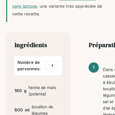
sans lactose
, une variante très appréciée de
cette recette.
Ingrédients
Préparat
Nombre de
personnes:
Dans 
casser
à ébull
farine de maïs
bouill
160
g
(polenta)
légum
sel et
bouillon de
d’ail 
800
ml
légumes
légèr