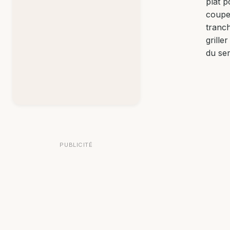
plat p
coupe
tranch
grill
du ser
PUBLICITÉ