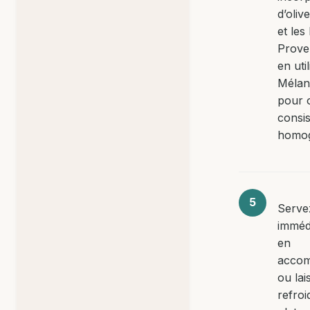
d’oliv
et les
Prove
en util
Mélan
pour 
consi
homo
Serve
imméd
en
acco
ou lai
refroi