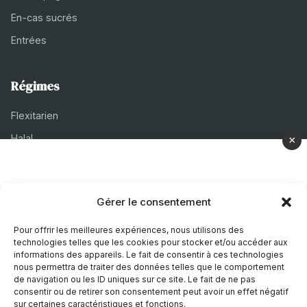
En-cas sucrés
Entrées
Régimes
Flexitarien
Halal
×
Casher
Végétarien
Gérer le consentement
À propos
Pour offrir les meilleures expériences, nous utilisons des
technologies telles que les cookies pour stocker et/ou accéder aux
Mentions légales
informations des appareils. Le fait de consentir à ces technologies
nous permettra de traiter des données telles que le comportement
Politique de confidentialité
de navigation ou les ID uniques sur ce site. Le fait de ne pas
consentir ou de retirer son consentement peut avoir un effet négatif
Politique de cookies
sur certaines caractéristiques et fonctions.