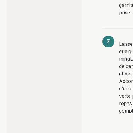
garnit
prise.
Laisse
quelq
minut
de dé
et de 
Acco
d’une 
verte
repas
compl