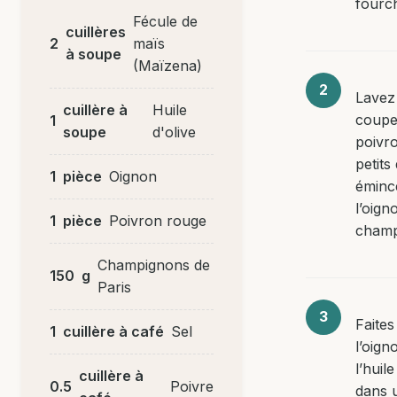
fourch
Fécule de
cuillères
2
maïs
à soupe
(Maïzena)
Lavez
cuillère à
Huile
coupe
1
soupe
d'olive
poivr
petits
1
pièce
Oignon
éminc
l’oign
1
pièce
Poivron rouge
champ
Champignons de
150
g
Paris
Faites
1
cuillère à café
Sel
l’oign
l’huile
cuillère à
0.5
Poivre
dans 