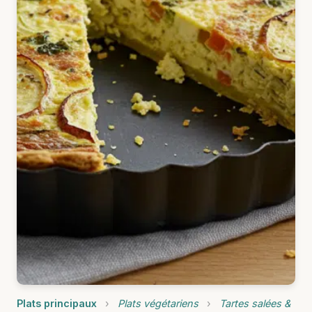
Plats principaux
›
Plats végétariens
›
Tartes salées &