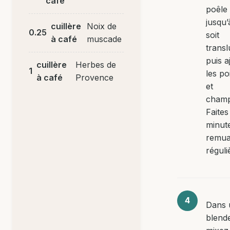
café
poêle
jusqu’
cuillère
Noix de
0.25
soit
à café
muscade
transl
puis a
cuillère
Herbes de
1
les po
à café
Provence
et
champ
Faites
minut
remua
réguli
Dans 
blende