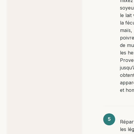
mixez 
soyeu
le lait
la féc
maïs, 
poivre
de mu
les h
Prove
jusqu’
obtent
appare
et ho
Répar
les l