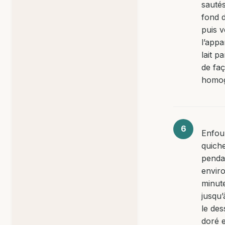
sautés
fond d
puis 
l’appa
lait p
de fa
homo
Enfou
quich
penda
envir
minut
jusqu’
le des
doré e