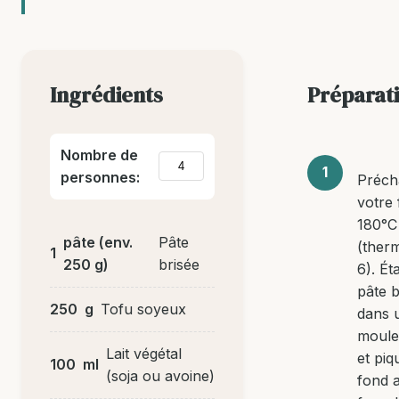
Ingrédients
Préparat
Nombre de
personnes:
Préch
votre 
180°C
pâte (env.
Pâte
(ther
1
250 g)
brisée
6). Ét
pâte b
250
g
Tofu soyeux
dans 
moule 
Lait végétal
et piq
100
ml
(soja ou avoine)
fond 