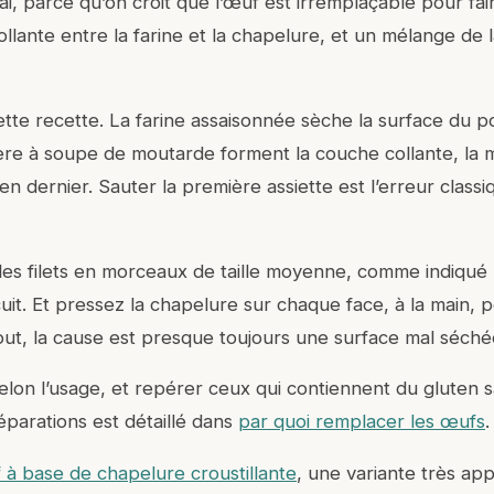
 parce qu’on croit que l’œuf est irremplaçable pour faire 
llante entre la farine et la chapelure, et un mélange de l
cette recette. La farine assaisonnée sèche la surface du p
illère à soupe de moutarde forment la couche collante, la
 en dernier. Sauter la première assiette est l’erreur classi
es filets en morceaux de taille moyenne, comme indiqué : 
cuit. Et pressez la chapelure sur chaque face, à la main, 
out, la cause est presque toujours une surface mal séché
elon l’usage, et repérer ceux qui contiennent du gluten 
réparations est détaillé dans
par quoi remplacer les œufs
.
à base de chapelure croustillante
, une variante très ap