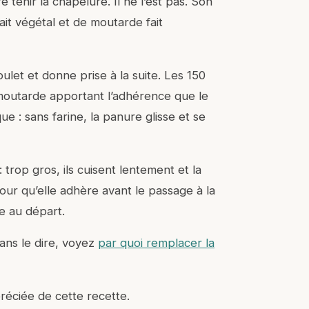
tenir la chapelure. Il ne l’est pas. Son
ait végétal et de moutarde fait
oulet et donne prise à la suite. Les 150
 moutarde apportant l’adhérence que le
que : sans farine, la panure glisse et se
trop gros, ils cuisent lentement et la
pour qu’elle adhère avant le passage à la
e au départ.
sans le dire, voyez
par quoi remplacer la
préciée de cette recette.