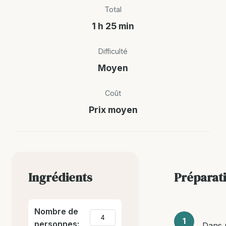
Total
1 h 25 min
Difficulté
Moyen
Coût
Prix moyen
Ingrédients
Préparat
Nombre de
personnes:
Dans u