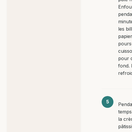
Enfou
penda
minute
les bil
papier
pours
cuiss
pour 
fond. 
refroid
Penda
temps
la cr
pâtiss