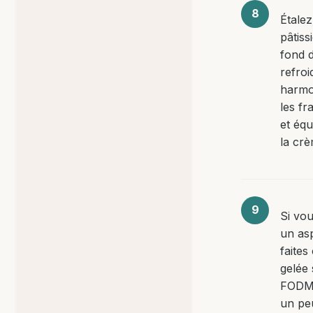
Étalez
pâtiss
fond d
refroi
harmo
les fr
et éq
la crè
Si vo
un asp
faites
gelée
FODM
un pe