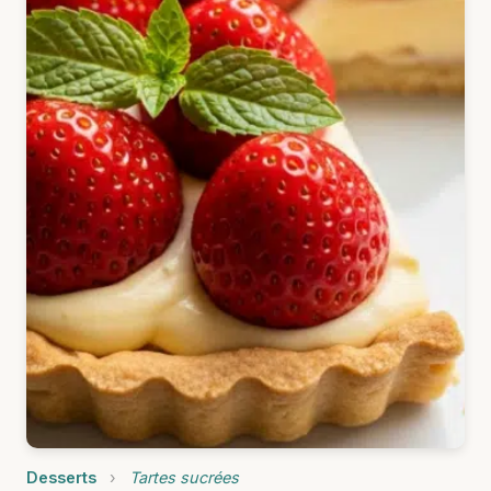
Desserts
›
Tartes sucrées