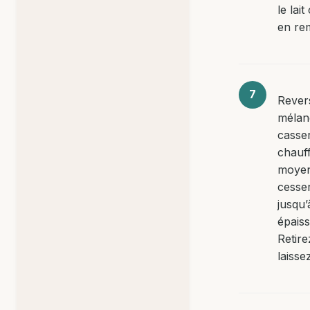
le lai
en re
Rever
mélan
casser
chauff
moyen
cesse
jusqu’
épaiss
Retire
laissez