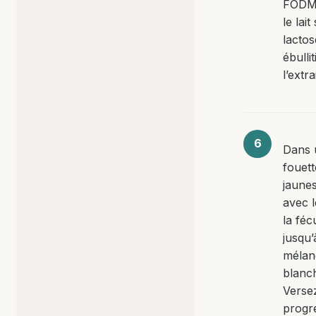
FODMA
le lait
lactos
ébulli
l’extra
Dans 
fouett
jaune
avec l
la féc
jusqu’
mélan
blanch
Verse
progr