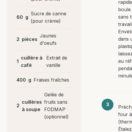
rapid
boule
Sucre de canne
sans t
60
g
(pour crème)
travail
Envel
Jaunes
dans u
2
pièces
d'oeufs
plasti
laisse
cuillère à
Extrait de
au réf
1
café
vanille
penda
minut
400
g
Fraises fraîches
Gelée de
cuillères
fruits sans
2
Préch
à soupe
FODMAP
four 
(optionnel)
(therm
Étalez