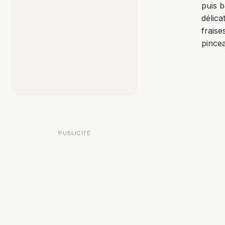
puis 
délica
fraise
pince
PUBLICITÉ