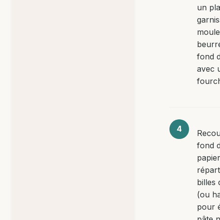
un pla
garni
moule 
beurré
fond d
avec 
fourch
Recou
fond d
papier
répart
billes
(ou ha
pour é
pâte n