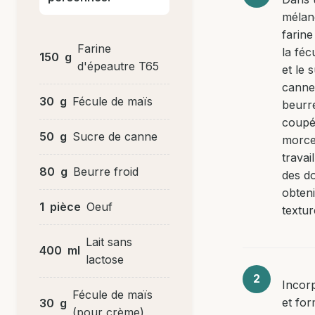
mélan
farine
Farine
la féc
150
g
d'épeautre T65
et le 
canne.
30
g
Fécule de maïs
beurre
coupé 
50
g
Sucre de canne
morce
travai
80
g
Beurre froid
des do
obten
1
pièce
Oeuf
textur
Lait sans
400
ml
lactose
Incor
Fécule de maïs
et fo
30
g
(pour crème)