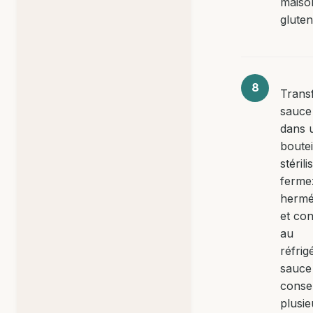
maiso
gluten
Trans
sauce
dans 
boutei
stérili
ferme
hermé
et co
au
réfrig
sauce
conse
plusie