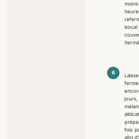
moins
heures
refer
bocal
couve
hermé
Laiss
ferme
encor
jours,
mélan
délica
prépa
fois p
afin d