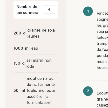
Nombre de
personnes:
Rince
soign
les gr
graines de soja
soja j
200
g
jaunes
faites
tremp
1000
ml
eau
de l’e
penda
sel marin non
moins
150
g
iodé
heure
moût de riz ou
de riz fermenté
50
ml
(optionnel pour
Égoutt
accélérer la
graine
fermentation)
cuisez