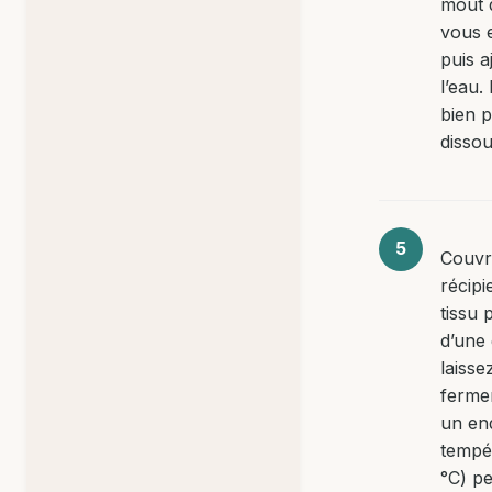
moût d
vous e
puis a
l’eau
bien 
dissou
Couvr
récipi
tissu 
d’une 
laisse
ferme
un end
tempé
°C) p