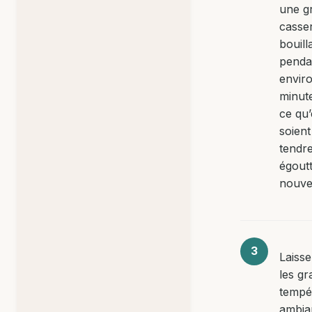
une g
casse
bouill
penda
envir
minute
ce qu’
soient
tendre
égout
nouve
Laisse
les gr
tempé
ambia