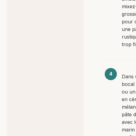
mixez
gross
pour 
une p
rustiq
trop f
Dans 
bocal
ou un 
en cé
mélan
pâte d
avec l
marin 