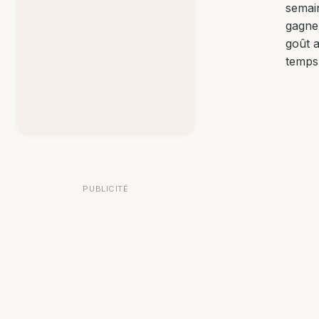
semai
gagne
goût a
temps
PUBLICITÉ