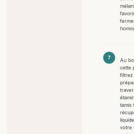
mélan
favor
ferme
homo
Au bo
cette 
filtrez
prépa
trave
étami
tamis 
récup
liquid
votre 