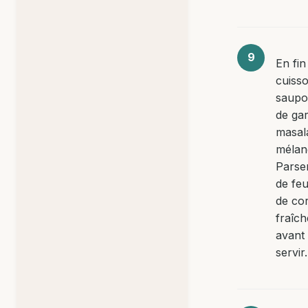
En fin
cuiss
saupo
de ga
masal
mélan
Pars
de feu
de co
fraîch
avant
servir.