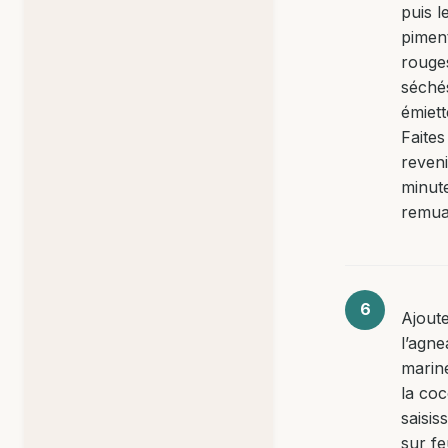
puis l
pimen
rouge
séché
émiett
Faites
reveni
minut
remua
Ajout
l’agn
marin
la coc
saisis
sur fe