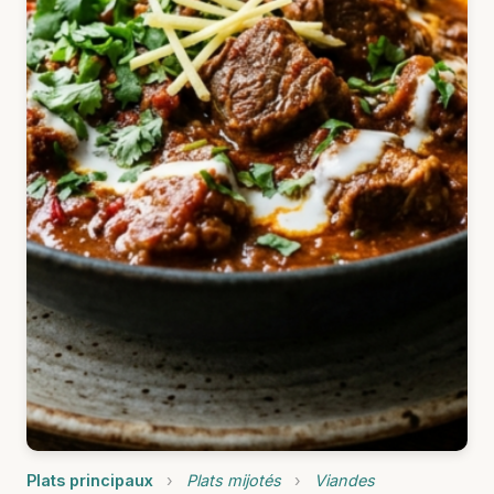
Plats principaux
›
Plats mijotés
›
Viandes