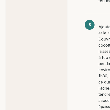
feu m
Ajoute
et le s
Couvr
cocott
laisse
à feu
penda
envir
1h30, 
ce qu
l’agne
tendre
sauce
épaiss