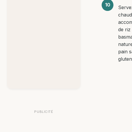
Serve
chaud
acco
de riz
basma
natur
pain 
gluten
PUBLICITÉ