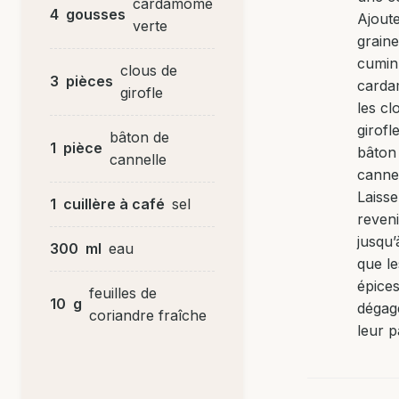
cardamome
4
gousses
Ajoute
verte
graine
cumin,
clous de
3
pièces
card
girofle
les cl
girofle
bâton de
1
pièce
bâton
cannelle
cannel
Laiss
1
cuillère à café
sel
reveni
jusqu’
300
ml
eau
que le
épice
feuilles de
10
g
dégag
coriandre fraîche
leur 