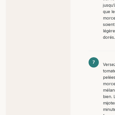
jusqu’
que le
morc
soient
légèr
dorés.
Versez
tomat
pelée
morce
mélan
bien. 
mijote
minut