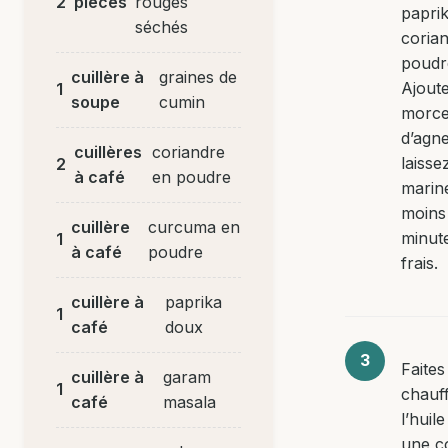
2
pièces
rouges
paprik
séchés
coria
poudr
cuillère à
graines de
Ajoute
1
soupe
cumin
morc
d’agn
cuillères
coriandre
laisse
2
à café
en poudre
marin
moins
cuillère
curcuma en
minut
1
à café
poudre
frais.
cuillère à
paprika
1
café
doux
Faites
cuillère à
garam
1
chauf
café
masala
l’huil
une c