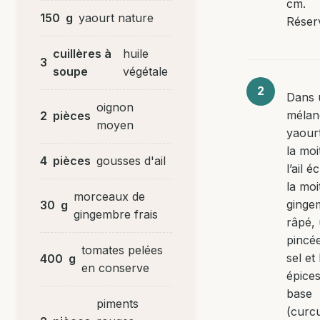
cm.
150
g
yaourt nature
Réser
cuillères à
huile
3
soupe
végétale
Dans 
oignon
mélan
2
pièces
moyen
yaour
la moi
4
pièces
gousses d'ail
l’ail é
la moi
morceaux de
ginge
30
g
gingembre frais
râpé,
pincé
tomates pelées
sel et 
400
g
en conserve
épice
base
piments
(curc