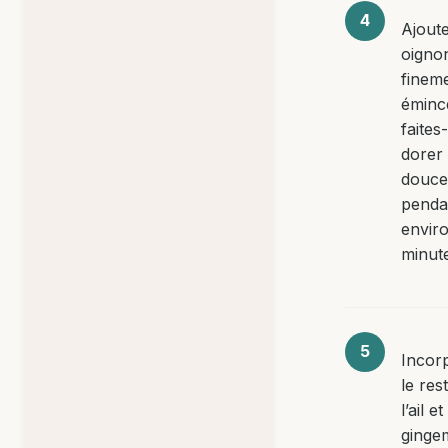
Ajoute
oigno
finem
éminc
faites
dorer
douc
penda
envir
minut
Incor
le res
l’ail e
ginge