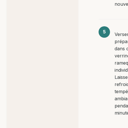
nouve
Verser
prépa
dans 
verri
rameq
indivi
Laisse
refroi
tempé
ambia
penda
minut