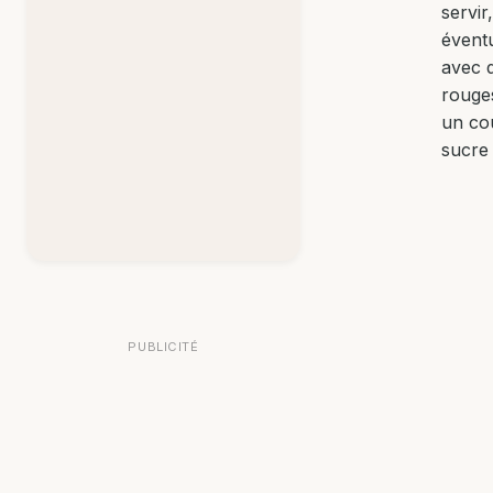
servir
évent
avec d
rouges
un cou
sucre 
PUBLICITÉ