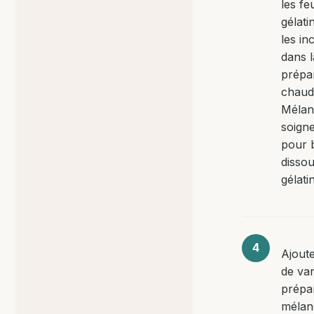
les fe
gélati
les in
dans l
prépa
chaud
Mélan
soign
pour 
dissou
gélati
Ajoute
de van
prépar
mélan