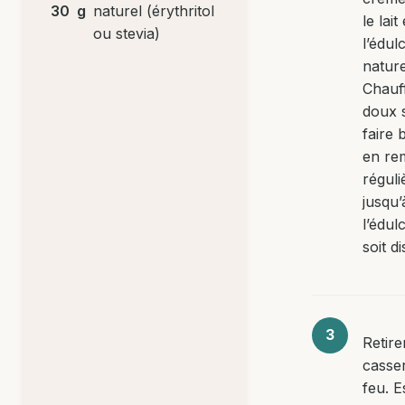
30
g
naturel (érythritol
le lait 
ou stevia)
l’édul
nature
Chauf
doux 
faire b
en re
régul
jusqu’
l’édul
soit d
Retire
casse
feu. E