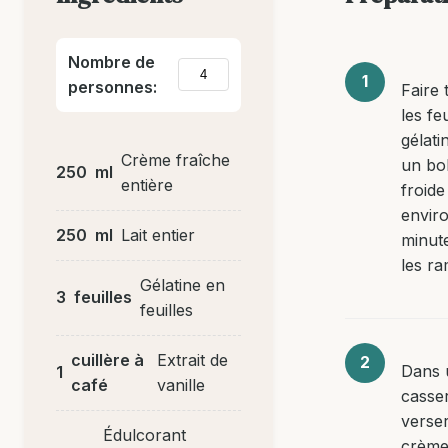
Nombre de
personnes:
Faire
les fe
gélati
Crème fraîche
un bol
250
ml
entière
froid
envir
250
ml
Lait entier
minut
les ram
Gélatine en
3
feuilles
feuilles
cuillère à
Extrait de
Dans 
1
café
vanille
casser
verser
Édulcorant
crème