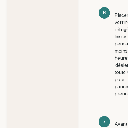
Placer
verrin
réfrig
laisse
penda
moins
heure
idéal
toute 
pour 
panna
prenn
Avant