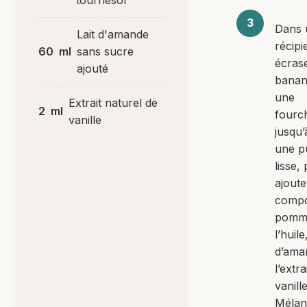
Dans 
Lait d'amande
récipi
60
ml
sans sucre
écrase
ajouté
banan
une
Extrait naturel de
2
ml
fourc
vanille
jusqu’
une p
lisse, 
ajoute
compo
pomm
l’huile,
d’ama
l’extra
vanille
Mélan