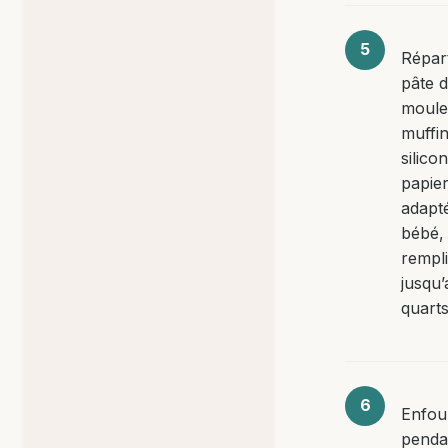
Répart
pâte 
moule
muffi
silico
papie
adapt
bébé,
rempl
jusqu’
quarts
Enfou
penda