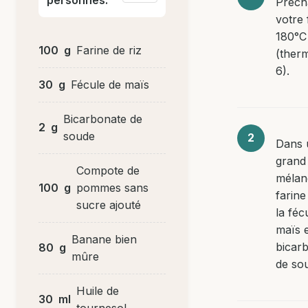
Préch
votre 
180°C
100
g
Farine de riz
(ther
6).
30
g
Fécule de maïs
Bicarbonate de
2
g
soude
Dans 
grand 
Compote de
mélan
100
g
pommes sans
farine
sucre ajouté
la féc
maïs e
Banane bien
bicar
80
g
mûre
de so
Huile de
30
ml
tournesol