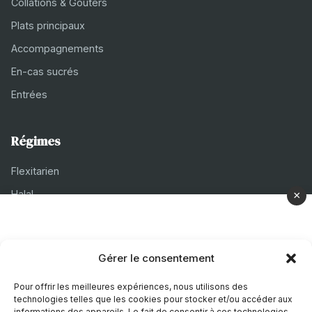
Collations & Goûters
Plats principaux
Accompagnements
En-cas sucrés
Entrées
Régimes
Flexitarien
Halal
×
Casher
Végétarien
Gérer le consentement
À propos
Pour offrir les meilleures expériences, nous utilisons des
technologies telles que les cookies pour stocker et/ou accéder aux
Mentions légales
informations des appareils. Le fait de consentir à ces technologies