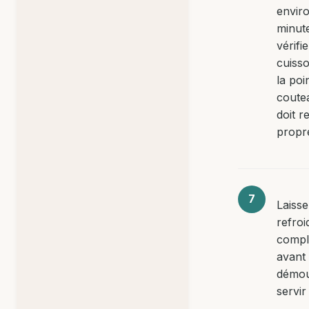
envir
minut
vérifie
cuiss
la poi
coute
doit r
propr
Laiss
refroi
compl
avant
démou
servir