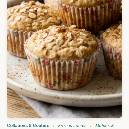
Collations & Goûters
›
En-cas sucrés
›
Muffins &