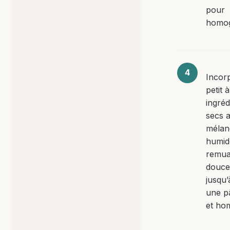
pour
homog
Incor
petit à
ingréd
secs 
mélan
humid
remua
douc
jusqu’
une pâ
et ho