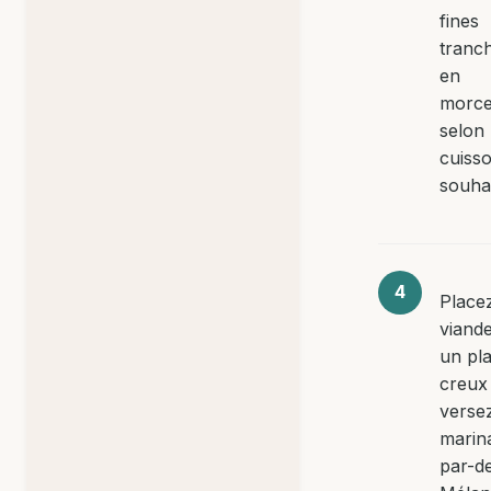
fines
tranc
en
morc
selon 
cuiss
souhai
Placez
viand
un pla
creux
versez
marin
par-d