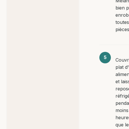
Mélan
bien 
enrob
toutes
pièces
Couvr
plat d
alimen
et lai
repos
réfrig
penda
moins
heure
que le