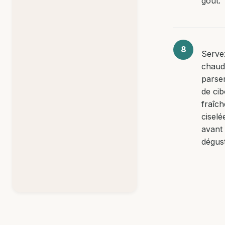
goût.
Serve
chaud
parse
de cib
fraîch
ciselé
avant
dégust