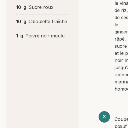
le vin
10
g
Sucre roux
de riz,
de sé
10
g
Ciboulette fraîche
le
ginge
1
g
Poivre noir moulu
râpé, 
sucre
et le 
noir 
jusqu’
obten
marin
homo
Coupe
bœuf