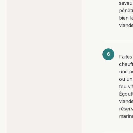
saveu
pénèt
bien l
viande
Faites
chauf
une p
ou un 
feu vif
Égoutt
viand
réserv
marin