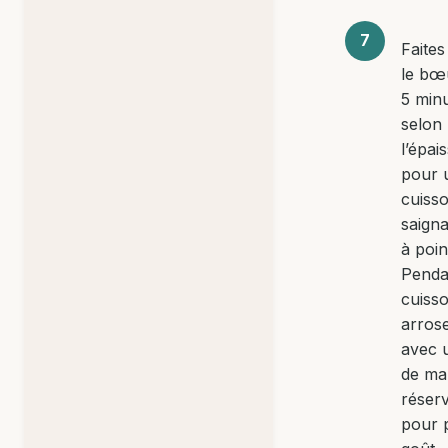
Faites
le bœ
5 min
selon
l’épai
pour 
cuiss
saigna
à poin
Penda
cuiss
arros
avec 
de ma
réser
pour 