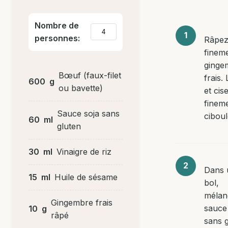
Nombre de
personnes:
Râpe
fineme
ginge
Bœuf (faux-filet
frais.
600
g
ou bavette)
et cis
fineme
Sauce soja sans
ciboul
60
ml
gluten
30
ml
Vinaigre de riz
Dans 
15
ml
Huile de sésame
bol,
mélan
Gingembre frais
sauce
10
g
râpé
sans g