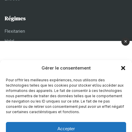
Régimes
Flexitarien
Halal
×
Casher
Végétarien
Gérer le consentement
À propos
Pour offrir les meilleures expériences, nous utilisons des
technologies telles que les cookies pour stocker et/ou accéder aux
Mentions légales
informations des appareils. Le fait de consentir à ces technologies
nous permettra de traiter des données telles que le comportement
Politique de confidentialité
de navigation ou les ID uniques sur ce site. Le fait de ne pas
consentir ou de retirer son consentement peut avoir un effet négatif
Politique de cookies
sur certaines caractéristiques et fonctions.
Accepter