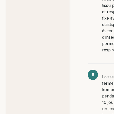
tissu 
et res
fixé a
élasti
éviter
d’inse
permet
respir
Laisse
fermen
komb
penda
10 jou
un end