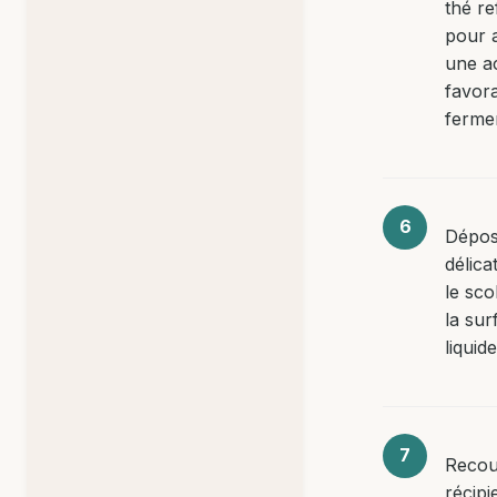
thé re
pour 
une ac
favora
fermen
Dépos
délic
le sco
la sur
liquide
Recouv
récipi