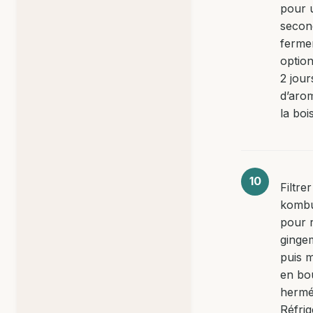
pour 
secon
ferme
option
2 jour
d’arom
la boi
Filtrer
komb
pour r
ginge
puis m
en bou
hermé
Réfrig