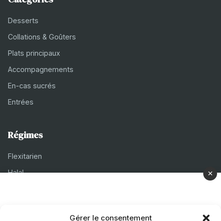
Desserts
Collations & Goûters
Plats principaux
Accompagnements
En-cas sucrés
Entrées
Régimes
Flexitarien
Halal
×
Casher
Végétarien
Gérer le consentement