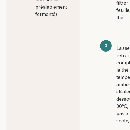
filtrer
préalablement
feuill
fermenté)
thé.
Laisse
refroi
compl
le thé
tempé
ambia
idéal
desso
30°C,
pas a
scoby