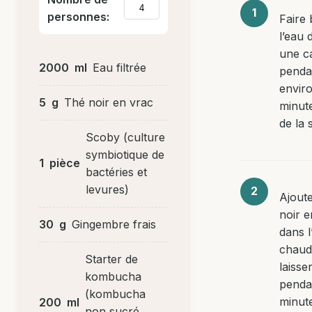
personnes:
Faire b
l’eau 
une c
2000
ml
Eau filtrée
penda
envir
5
g
Thé noir en vrac
minute
de la s
Scoby (culture
symbiotique de
1
pièce
bactéries et
levures)
Ajoute
noir e
30
g
Gingembre frais
dans l
chaud
Starter de
laisse
kombucha
penda
(kombucha
minute
200
ml
non sucré