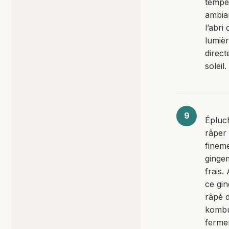
tempé
ambia
l’abri 
lumiè
direct
soleil.
Épluc
râper
fineme
ginge
frais.
ce gi
râpé d
komb
ferme