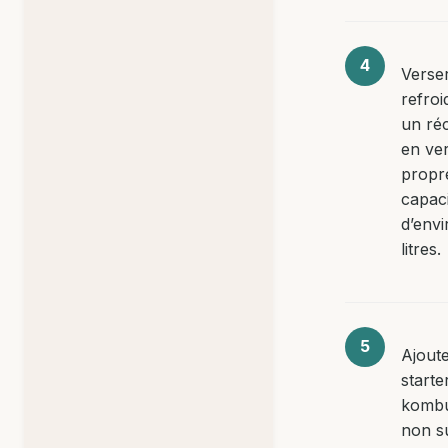
Verser
refroi
un réc
en ve
propr
capac
d’envi
litres.
Ajoute
starte
komb
non s