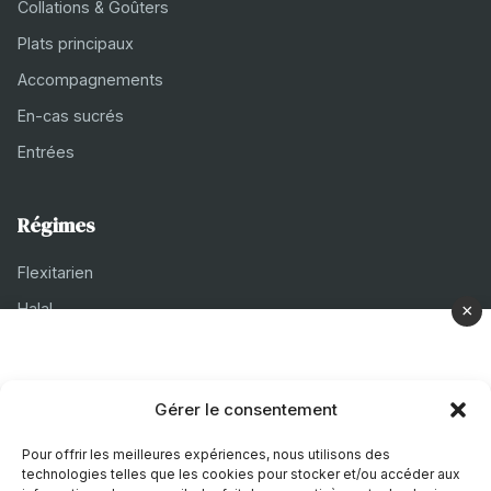
Collations & Goûters
Plats principaux
Accompagnements
En-cas sucrés
Entrées
Régimes
Flexitarien
Halal
×
Casher
Végétarien
Gérer le consentement
À propos
Pour offrir les meilleures expériences, nous utilisons des
technologies telles que les cookies pour stocker et/ou accéder aux
Mentions légales