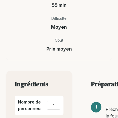
55 min
Difficulté
Moyen
Coût
Prix moyen
Ingrédients
Préparat
Nombre de
personnes:
Préch
le fou