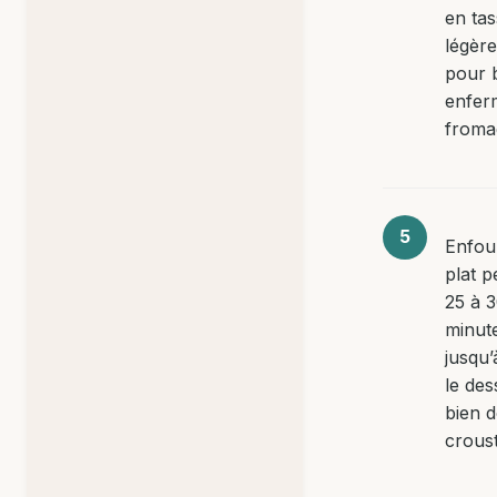
en tas
légèr
pour 
enfer
froma
Enfou
plat 
25 à 
minut
jusqu’
le des
bien d
croust