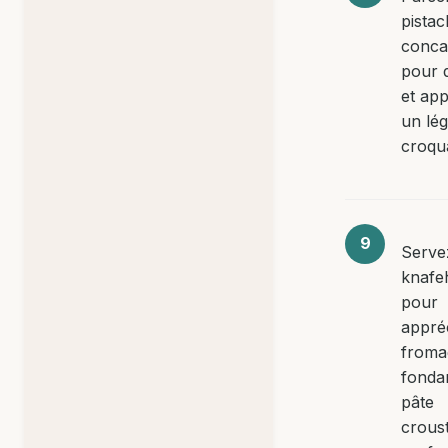
pista
conca
pour 
et app
un lé
croqu
Serve
knafeh
pour
appréc
froma
fondan
pâte
croust