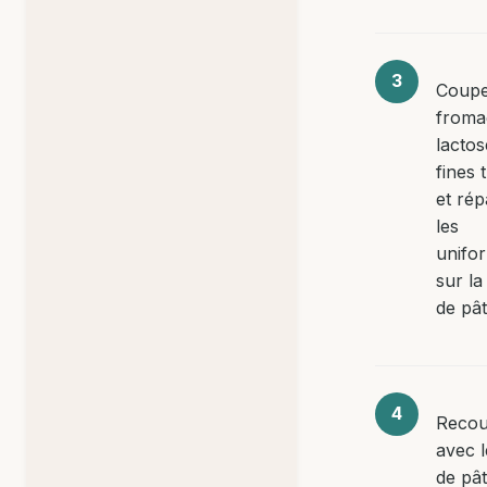
Coupe
froma
lactos
fines 
et rép
les
unifo
sur l
de pât
Recou
avec l
de pât