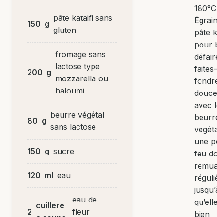
180°C
pâte kataifi sans
Égrain
150
g
gluten
pâte k
pour b
fromage sans
défair
lactose type
faites-
200
g
mozzarella ou
fondr
haloumi
douc
avec l
beurre végétal
beurr
80
g
sans lactose
végét
une p
150
g
sucre
feu d
remua
120
ml
eau
régul
jusqu’
eau de
qu’elle
cuillere
2
fleur
bien