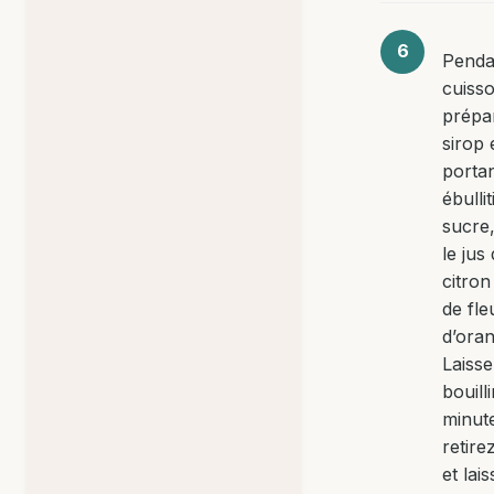
Penda
cuiss
prépa
sirop 
portan
ébullit
sucre,
le jus
citron
de fle
d’oran
Laiss
bouilli
minut
retire
et lai