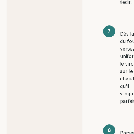
tiédir.
Dès la
du fou
verse
unifo
le sir
sur le
chaud
qu’il
s’imp
parfai
Parse