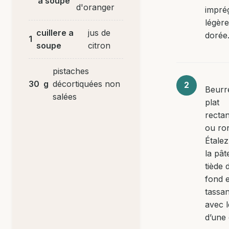
a soupe
d'oranger
impré
légèr
cuillere a
jus de
dorée
1
soupe
citron
pistaches
30
g
décortiquées non
Beurr
salées
plat
rectan
ou ro
Étalez
la pâte
tiède 
fond 
tassan
avec l
d’une 