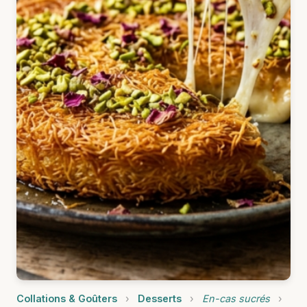
Collations & Goûters
›
Desserts
›
En-cas sucrés
›