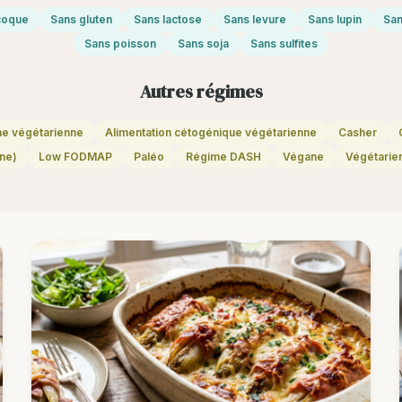
 coque
Sans gluten
Sans lactose
Sans levure
Sans lupin
San
Sans poisson
Sans soja
Sans sulfites
Autres régimes
ne végétarienne
Alimentation cétogénique végétarienne
Casher
ne)
Low FODMAP
Paléo
Régime DASH
Végane
Végétarie