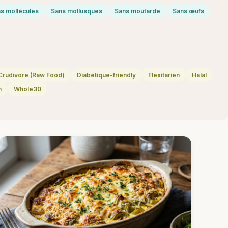
s mollécules
Sans mollusques
Sans moutarde
Sans œufs
Crudivore (Raw Food)
Diabétique-friendly
Flexitarien
Halal
n
Whole30