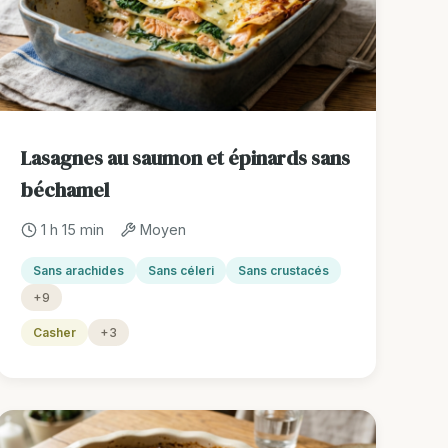
Lasagnes au saumon et épinards sans
béchamel
1 h 15 min
Moyen
Sans arachides
Sans céleri
Sans crustacés
+9
Casher
+3