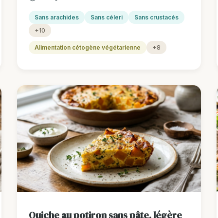
Sans arachides
Sans céleri
Sans crustacés
+10
Alimentation cétogène végétarienne
+8
Quiche au potiron sans pâte, légère