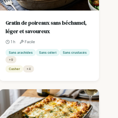
Gratin de poireaux sans béchamel,
léger et savoureux
1 h
Facile
Sans arachides
Sans céleri
Sans crustacés
+9
Casher
+4