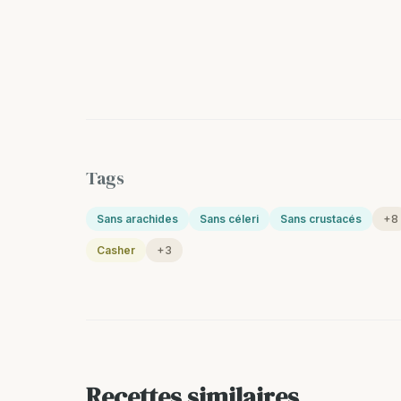
Tags
Sans arachides
Sans céleri
Sans crustacés
+8
Casher
+3
Recettes similaires