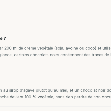
e ?
par 200 ml de crème végétale (soja, avoine ou coco) et util
gilance, certains chocolats noirs contiennent des traces de la
ion au sirop d'agave plutôt qu'au miel, et un chocolat noir 
ache devient 100 % végétale, sans rien perdre de son onctu