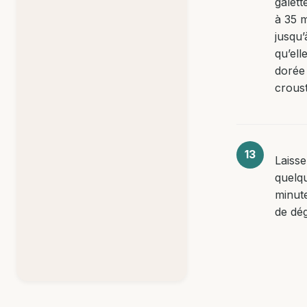
galett
à 35 m
jusqu’
qu’ell
dorée
croust
Laisse
quelq
minut
de dég