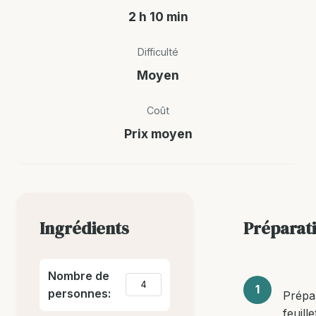
2 h 10 min
Difficulté
Moyen
Coût
Prix moyen
Ingrédients
Préparat
Nombre de
personnes:
Prépa
feuill