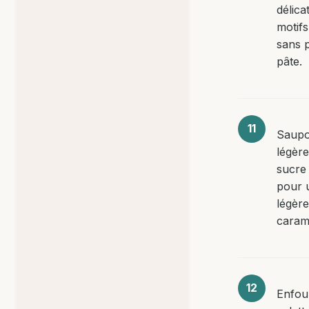
délic
motifs
sans p
pâte.
Saupo
légèr
sucre
pour u
légèr
caramé
Enfou