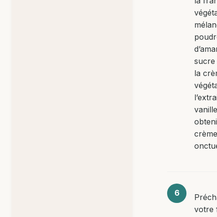
la fra
végét
mélan
poudr
d’ama
sucre
la cr
végéta
l’extra
vanill
obten
crèm
onctu
Préch
votre 