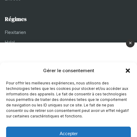
Régimes
Flexitarien
Halal
×
Casher
Végétarien
Gérer le consentement
À propos
Pour offrir les meilleures expériences, nous utilisons des
technologies telles que les cookies pour stocker et/ou accéder aux
Mentions légales
informations des appareils. Le fait de consentir à ces technologies
nous permettra de traiter des données telles que le comportement
Politique de confidentialité
de navigation ou les ID uniques sur ce site. Le fait de ne pas
consentir ou de retirer son consentement peut avoir un effet négatif
Politique de cookies
sur certaines caractéristiques et fonctions.
Accepter