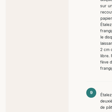
sur u
recou
papier
Étalez
frang
le dis
laissa
2 cm 
libre.
fève d
frangi
Étalez
deuxi
de pâ