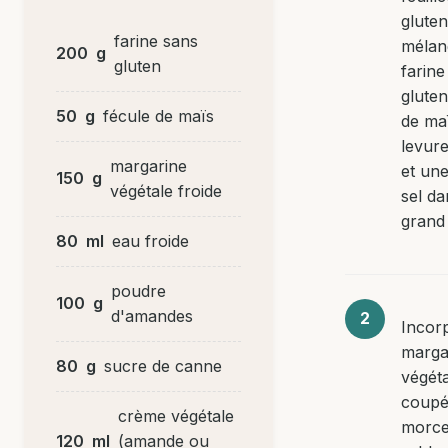
glute
farine sans
mélan
200
g
gluten
farine
gluten
50
g
fécule de maïs
de maï
levur
margarine
et un
150
g
végétale froide
sel d
grand 
80
ml
eau froide
poudre
100
g
d'amandes
Incor
marga
80
g
sucre de canne
végéta
coupé
crème végétale
morce
120
ml
(amande ou