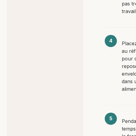
pas t
travail
Placez
au réf
pour q
repos
envel
dans u
alimen
Penda
temps