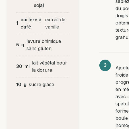
sablez
soja)
du bo
doigts
cuillère à
extrait de
obten
1
café
vanille
textur
granu
levure chimique
5
g
sans gluten
lait végétal pour
30
ml
Ajoute
la dorure
froide
progr
10
g
sucre glace
en mé
avec 
spatul
forme
boule
homog