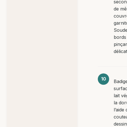
secon
de mêm
couvr
garnit
Soude
bords 
pinça
délica
Badig
surfac
lait v
la dor
l’aide
coute
dessi