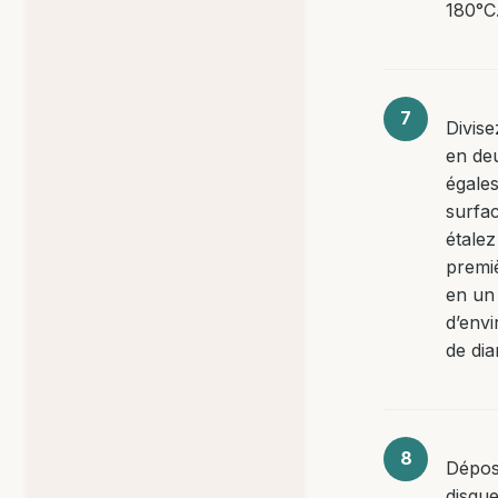
180°C
Divise
en de
égale
surfac
étalez
premiè
en un
d’env
de dia
Dépos
disque