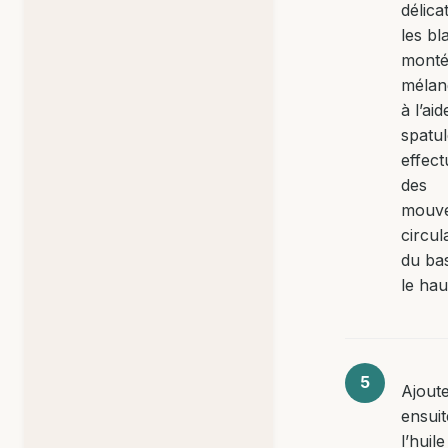
délic
les bl
monté
mélan
à l’ai
spatu
effect
des
mouv
circul
du ba
le hau
Ajout
ensuit
l’huile