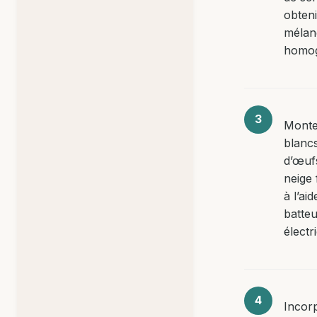
obten
mélan
homo
Monte
blanc
d’œuf
neige
à l’ai
batte
électr
Incor