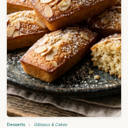
Desserts
›
Gâteaux & Cakes