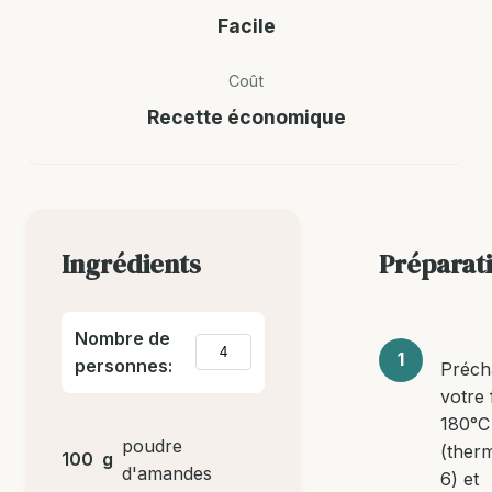
Facile
Coût
Recette économique
Ingrédients
Préparat
Nombre de
personnes:
Préch
votre 
180°C
poudre
(ther
100
g
d'amandes
6) et