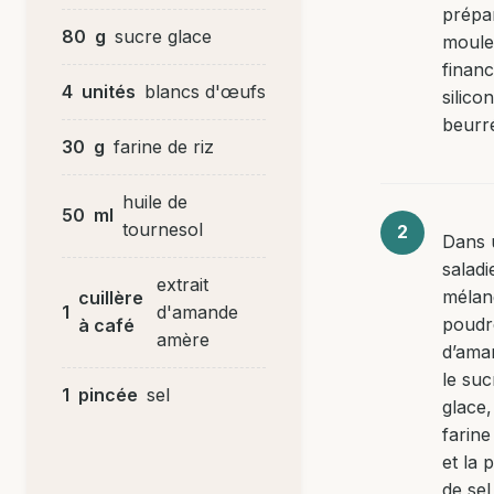
prépa
80
g
sucre glace
moule
financ
4
unités
blancs d'œufs
silico
beurr
30
g
farine de riz
huile de
50
ml
tournesol
Dans 
saladi
extrait
mélan
cuillère
1
d'amande
poudr
à café
amère
d’ama
le suc
1
pincée
sel
glace,
farine
et la 
de sel