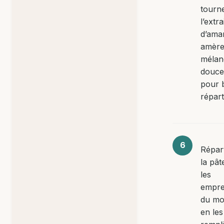
tourne
l’extra
d’ama
amère
mélan
douc
pour 
réparti
Répar
la pât
les
empre
du mo
en les