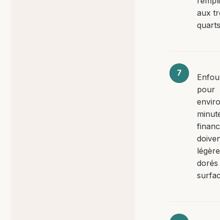
rempl
aux tr
quarts
Enfou
pour
envir
minut
financ
doiven
légèr
dorés
surfac