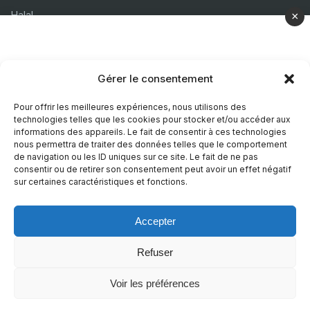
Halal
×
Casher
Végétarien
Gérer le consentement
À propos
Pour offrir les meilleures expériences, nous utilisons des
technologies telles que les cookies pour stocker et/ou accéder aux
Mentions légales
informations des appareils. Le fait de consentir à ces technologies
nous permettra de traiter des données telles que le comportement
Politique de confidentialité
de navigation ou les ID uniques sur ce site. Le fait de ne pas
consentir ou de retirer son consentement peut avoir un effet négatif
Politique de cookies
sur certaines caractéristiques et fonctions.
Accepter
© 2026 Recettes Sans
|
Realise par
Nature Digitale
Refuser
Voir les préférences